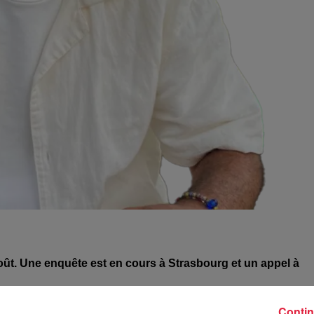
oût. Une enquête est en cours à Strasbourg et un appel à
Contin