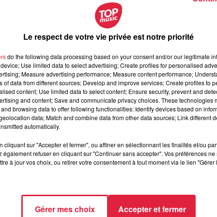
ût.
On l’a vu pour la dernière fois aux alentours
du quartier
 casquette et des chaussures de sport « Air Jordan » bleu ci
Le respect de votre vie privée est notre priorité
m. Il a le visage rond et le crâne rasé.
ers
do the following data processing based on your consent and/or our legitimate int
etrouver Younes Atlas, veuillez contacter le : 03 90 23 15 8
device; Use limited data to select advertising; Create profiles for personalised adver
vertising; Measure advertising performance; Measure content performance; Unders
ns of data from different sources; Develop and improve services; Create profiles to 
alised content; Use limited data to select content; Ensure security, prevent and detect
ertising and content; Save and communicate privacy choices. These technologies
and browsing data to offer following functionalities: Identify devices based on infor
eolocation data; Match and combine data from other data sources; Link different de
nsmitted automatically.
cliquant sur "Accepter et fermer", ou affiner en sélectionnant les finalités et/ou pa
 également refuser en cliquant sur "Continuer sans accepter". Vos préférences ne 
tre à jour vos choix, ou retirer votre consentement à tout moment via le lien "Gérer 
Gérer mes choix
Accepter et fermer