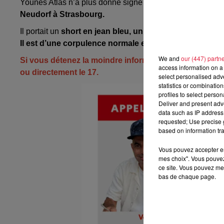
Younes Atlas n’a plus donné signe de vie depuis le
20 ao
Neudorf à Strasbourg.
Il portait un
short en jean bleu, un tee-shirt coloré, une
Il est d’une corpulence normale et mesure environ 1,80 
We and
our (447) partn
Si vous détenez la moindre information permettant de r
access information on a 
ou directement le 17.
select personalised ad
statistics or combinatio
profiles to select person
Deliver and present adv
data such as IP address 
requested; Use precise g
based on information tra
Vous pouvez accepter en 
mes choix". Vous pouvez
ce site. Vous pouvez met
bas de chaque page.