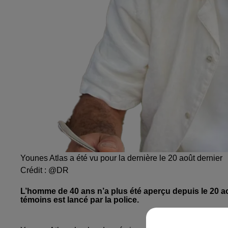
Younes Atlas a été vu pour la dernière le 20 août dernier
Crédit :
@DR
L’homme de 40 ans n’a plus été aperçu depuis le 20 a
témoins est lancé par la police.