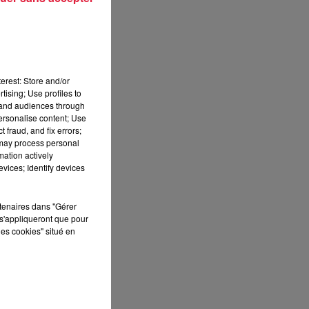
el.
erest: Store and/or
5
tising; Use profiles to
tand audiences through
personalise content; Use
 fraud, and fix errors;
 may process personal
mation actively
vices; Identify devices
rtenaires dans "Gérer
s'appliqueront que pour
les cookies" situé en