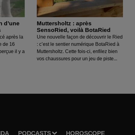
on d’une
Muttersholtz : après
s
SensoRied, voilà BotaRied
cé après la
Une nouvelle façon de découvrir le Ried
e de 16
: c’est le sentier numérique BotaRied à
perçue il y a
Muttersholtz. Cette fois-ci, enfilez bien
vos chaussures pour un jeu de piste...
NDA
PODCASTS
HOROSCOPE