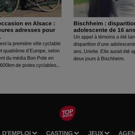
occasion en Alsace :
Bischheim : dispariti
leures adresses pour
adolescente de 16 an
.
Un appel à témoins a été lan
est la première ville cyclable
disparition d’une adolescent
t quatrième d’Europe, selon
ans, Urielle. Elle aurait été a
ent du média Bon Pote en
deux jours à Bischheim.
600km de pistes cyclables...
 D'EMPLOI
CASTING
JEUX
AGE