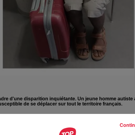
adre d'une disparition inquiétante. Un jeune homme autiste 
usceptible de se déplacer sur tout le territoire français.
à témoins pour une disparition inquiétante
. Rapha Tshibomb
Contin
ilial à Strasbourg le dimanche 24 juillet.
Rapha est autiste, il 