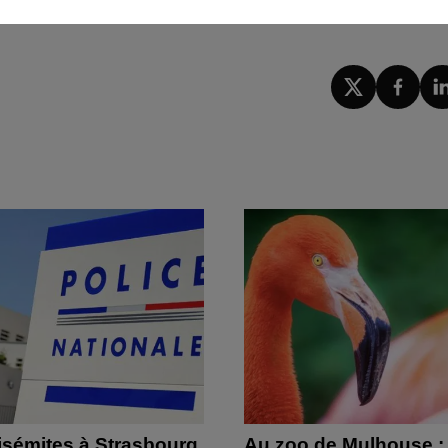
22 à 10h57 Carole Campo
isémites à Strasbourg
Au zoo de Mulhouse :