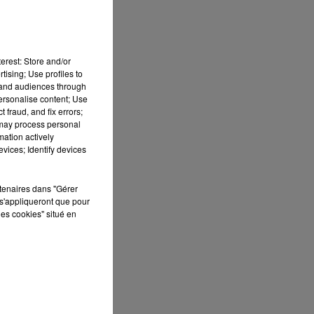
au
e
erest: Store and/or
tising; Use profiles to
tand audiences through
personalise content; Use
 fraud, and fix errors;
 may process personal
mation actively
vices; Identify devices
rtenaires dans "Gérer
s'appliqueront que pour
les cookies" situé en