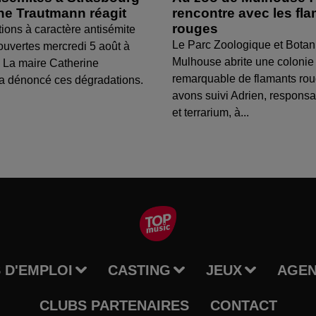
ine Trautmann réagit
rencontre avec les fl
rouges
tions à caractère antisémite
Le Parc Zoologique et Botan
ouvertes mercredi 5 août à
Mulhouse abrite une colonie
 La maire Catherine
remarquable de flamants ro
a dénoncé ces dégradations.
avons suivi Adrien, respons
et terrarium, à...
 D'EMPLOI
CASTING
JEUX
AGE
CLUBS PARTENAIRES
CONTACT