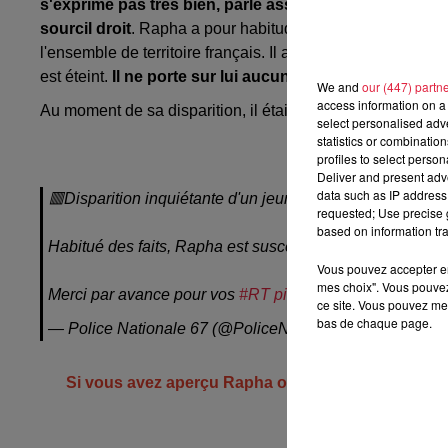
s'exprime pas très bien, parle assez difficilement. Autre
sourcil droit
. Rapha a pour habitude d'errer dans les tra
l'ensemble de territoire français. Il a d'ailleurs été local
est éteint.
Il ne porte sur lui aucun papier d'identité.
We and
our (447) partn
access information on a 
Au moment de sa disparition, il était habillé comme sur l
select personalised ad
statistics or combinatio
profiles to select person
Deliver and present adv
data such as IP address 
🟥Disparition inquiétante d'un jeune autiste
requested; Use precise g
based on information tra
Habitué des faits, Rapha est susceptible de se déplacer s
Vous pouvez accepter en 
mes choix". Vous pouvez
Merci par avance pour vos
#RT
pic.twitter.com/W4p0iu
ce site. Vous pouvez met
bas de chaque page.
— Police Nationale 67 (@PoliceNat67)
July 28, 2022
Si vous avez aperçu Rapha ou que vous avez des in
app