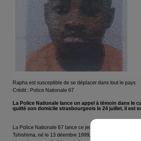
Rapha est susceptible de se déplacer dans tout le pays
Crédit :
Police Nationale 67
La Police Nationale lance un appel à témoin dans le c
quitté son domicile strasbourgeois le 24 juillet, il est s
La Police Nationale 67 lance ce jeudi 28 juillet
un appel 
Tshishima, né le 13 déembre 1999, a quitté le domicile fam