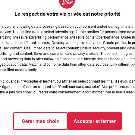
 signe distinctif : il présente une cicatrice à la lèvre et une 
nsports en commun, il est susceptible de se déplacer sur
Le respect de votre vie privée est notre priorité
isé dans les 5e et 8e arrondissements de Paris, depuis son portabl
ers
do the following data processing based on your consent and/or our legitimate int
device; Use limited data to select advertising; Create profiles for personalised adver
es photos ci-dessous :
vertising; Measure advertising performance; Measure content performance; Unders
ns of data from different sources; Develop and improve services; Create profiles to 
alised content; Use limited data to select content; Ensure security, prevent and detect
ertising and content; Save and communicate privacy choices. These technologies
and browsing data to offer following functionalities: Identify devices based on infor
eolocation data; Match and combine data from other data sources; Link different de
nsmitted automatically.
ur l'ensemble du territoire national.
cliquant sur "Accepter et fermer", ou affiner en sélectionnant les finalités et/ou pa
 également refuser en cliquant sur "Continuer sans accepter". Vos préférences ne 
uTR8
tre à jour vos choix, ou retirer votre consentement à tout moment via le lien "Gérer 
formations, contactez la police au 03 90 23 15 23 ou bien
Gérer mes choix
Accepter et fermer
elez le 17.