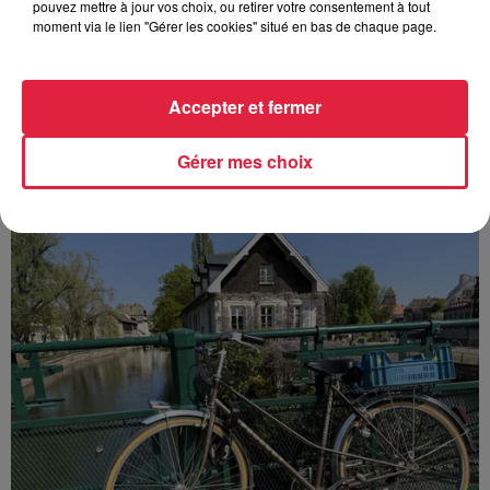
pouvez mettre à jour vos choix, ou retirer votre consentement à tout
moment via le lien "Gérer les cookies" situé en bas de chaque page.
Europa-Park : des précisons sur l’après Euro-
Accepter et fermer
Mir
Pendant trois décennies, l'Euro-Mir a fait tourner les têtes
Gérer mes choix
des visiteurs. La mythique montagne russe s'apprête
désormais à disparaître du paysage du parc...