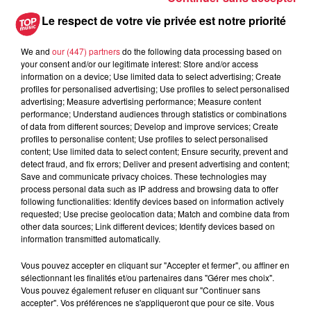
Le respect de votre vie privée est notre priorité
We and
our (447) partners
do the following data processing based on
your consent and/or our legitimate interest: Store and/or access
information on a device; Use limited data to select advertising; Create
profiles for personalised advertising; Use profiles to select personalised
À découvrir également
advertising; Measure advertising performance; Measure content
performance; Understand audiences through statistics or combinations
of data from different sources; Develop and improve services; Create
profiles to personalise content; Use profiles to select personalised
content; Use limited data to select content; Ensure security, prevent and
detect fraud, and fix errors; Deliver and present advertising and content;
Save and communicate privacy choices. These technologies may
process personal data such as IP address and browsing data to offer
following functionalities: Identify devices based on information actively
requested; Use precise geolocation data; Match and combine data from
other data sources; Link different devices; Identify devices based on
information transmitted automatically.
Vous pouvez accepter en cliquant sur "Accepter et fermer", ou affiner en
sélectionnant les finalités et/ou partenaires dans "Gérer mes choix".
Vous pouvez également refuser en cliquant sur "Continuer sans
accepter". Vos préférences ne s'appliqueront que pour ce site. Vous