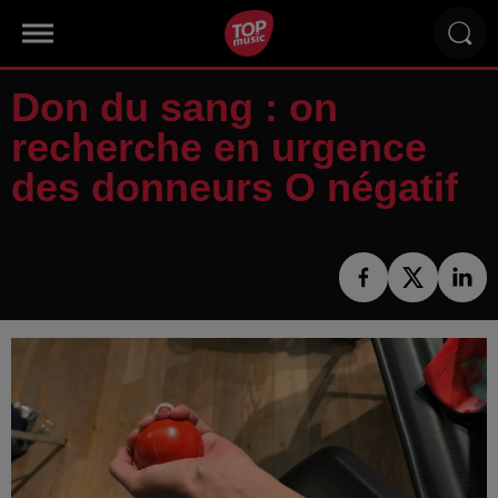
Don du sang : on
recherche en urgence
des donneurs O négatif