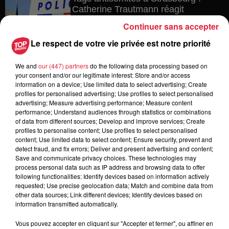
Catherine Trautmann réagit
Continuer sans accepter
Le respect de votre vie privée est notre priorité
6 août 2026
We and
our (447) partners
do the following data processing based on
Au zoo de Mulhouse : rencontre
your consent and/or our legitimate interest: Store and/or access
avec les flamants rouges
information on a device; Use limited data to select advertising; Create
profiles for personalised advertising; Use profiles to select personalised
advertising; Measure advertising performance; Measure content
performance; Understand audiences through statistics or combinations
of data from different sources; Develop and improve services; Create
6 août 2026
profiles to personalise content; Use profiles to select personalised
Les dernières infos sur la venue du
content; Use limited data to select content; Ensure security, prevent and
pape à Metz en septembre
detect fraud, and fix errors; Deliver and present advertising and content;
Save and communicate privacy choices. These technologies may
process personal data such as IP address and browsing data to offer
following functionalities: Identify devices based on information actively
requested; Use precise geolocation data; Match and combine data from
other data sources; Link different devices; Identify devices based on
information transmitted automatically.
Vous pouvez accepter en cliquant sur "Accepter et fermer", ou affiner en
Dans la même série