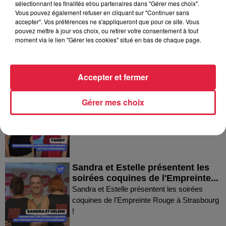
sélectionnant les finalités et/ou partenaires dans "Gérer mes choix".
Vous pouvez également refuser en cliquant sur "Continuer sans
accepter". Vos préférences ne s'appliqueront que pour ce site. Vous
Thierry du Domaine Wunsch et
pouvez mettre à jour vos choix, ou retirer votre consentement à tout
Mann à Wettolsheim !
moment via le lien "Gérer les cookies" situé en bas de chaque page.
Thierry du Domaine Wunsch et Mann à
Wettolsheim !
Accepter et fermer
Fanny nous présente le festival
Gérer mes choix
Festimania !
Fanny nous présente le festival Festimania !
Sandra et Estelle présentent les
soirées coquines de l'Empreinte...
Sandra et Estelle présentent les soirées
coquines de l'Empreinte Rouge à Strasbourg
!