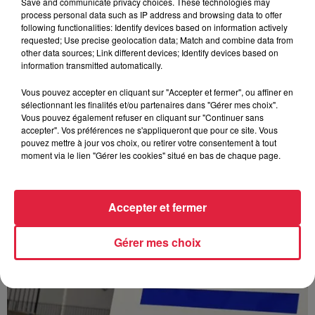
Save and communicate privacy choices. These technologies may
process personal data such as IP address and browsing data to offer
following functionalities: Identify devices based on information actively
À Hoerdt, de l’eau brune sort des robinets
requested; Use precise geolocation data; Match and combine data from
other data sources; Link different devices; Identify devices based on
Depuis plusieurs jours, des habitants de Hoerdt ont vu de
information transmitted automatically.
l’eau brune s’écouler de leurs robinets. Face aux
nombreuses interrogations, la municipalité a pris...
Vous pouvez accepter en cliquant sur "Accepter et fermer", ou affiner en
sélectionnant les finalités et/ou partenaires dans "Gérer mes choix".
Vous pouvez également refuser en cliquant sur "Continuer sans
accepter". Vos préférences ne s'appliqueront que pour ce site. Vous
pouvez mettre à jour vos choix, ou retirer votre consentement à tout
moment via le lien "Gérer les cookies" situé en bas de chaque page.
Accepter et fermer
Gérer mes choix