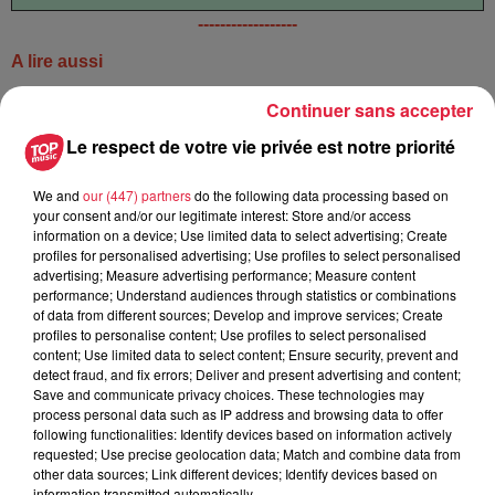
------------------
A lire aussi
>
Strasbourg toujours plus illuminée pour Noël
Continuer sans accepter
>
La police du Bas-Rhin recrute des réservistes
Le respect de votre vie privée est notre priorité
We and
our (447) partners
do the following data processing based on
Publié : 17 novembre 2023 à 19h47 - Modifié : 20 novembre
your consent and/or our legitimate interest: Store and/or access
2023 à 14h05 Sébastien RUFFET
information on a device; Use limited data to select advertising; Create
profiles for personalised advertising; Use profiles to select personalised
advertising; Measure advertising performance; Measure content
performance; Understand audiences through statistics or combinations
of data from different sources; Develop and improve services; Create
profiles to personalise content; Use profiles to select personalised
A lire aussi
content; Use limited data to select content; Ensure security, prevent and
detect fraud, and fix errors; Deliver and present advertising and content;
Save and communicate privacy choices. These technologies may
6 août 2026
process personal data such as IP address and browsing data to offer
À Hoerdt, de l’eau brune sort des
following functionalities: Identify devices based on information actively
robinets
requested; Use precise geolocation data; Match and combine data from
other data sources; Link different devices; Identify devices based on
information transmitted automatically.