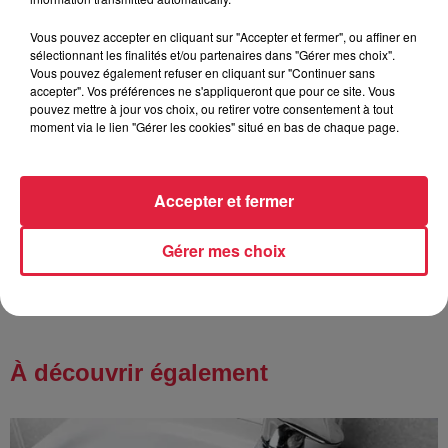
Vous pouvez accepter en cliquant sur "Accepter et fermer", ou affiner en
6 août 2026
sélectionnant les finalités et/ou partenaires dans "Gérer mes choix".
Tags antisémites à Strasbourg :
Vous pouvez également refuser en cliquant sur "Continuer sans
accepter". Vos préférences ne s'appliqueront que pour ce site. Vous
Catherine Trautmann réagit
pouvez mettre à jour vos choix, ou retirer votre consentement à tout
moment via le lien "Gérer les cookies" situé en bas de chaque page.
6 août 2026
Accepter et fermer
Au zoo de Mulhouse : rencontre
avec les flamants rouges
Gérer mes choix
À découvrir également