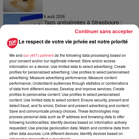
6 août 2026
Tags antisémites à Strasbourg :
Catherine Trautmann réagit
Continuer sans accepter
Le respect de votre vie privée est notre priorité
We and
our (447) partners
do the following data processing based on
6 août 2026
your consent and/or our legitimate interest: Store and/or access
Au zoo de Mulhouse : rencontre
information on a device; Use limited data to select advertising; Create
avec les flamants rouges
profiles for personalised advertising; Use profiles to select personalised
advertising; Measure advertising performance; Measure content
performance; Understand audiences through statistics or combinations
of data from different sources; Develop and improve services; Create
profiles to personalise content; Use profiles to select personalised
content; Use limited data to select content; Ensure security, prevent and
detect fraud, and fix errors; Deliver and present advertising and content;
Save and communicate privacy choices. These technologies may
À découvrir également
process personal data such as IP address and browsing data to offer
following functionalities: Identify devices based on information actively
requested; Use precise geolocation data; Match and combine data from
other data sources; Link different devices; Identify devices based on
information transmitted automatically.