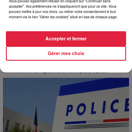
Vous pouvez également refuser en cliquant sur "Continuer sans
accepter". Vos préférences ne s'appliqueront que pour ce site. Vous
pouvez mettre à jour vos choix, ou retirer votre consentement à tout
moment via le lien "Gérer les cookies" situé en bas de chaque page.
Accepter et fermer
À Hoerdt, de l’eau brune sort des robinets
Gérer mes choix
Depuis plusieurs jours, des habitants de Hoerdt ont vu de
l’eau brune s’écouler de leurs robinets. Face aux
nombreuses interrogations, la municipalité a pris...