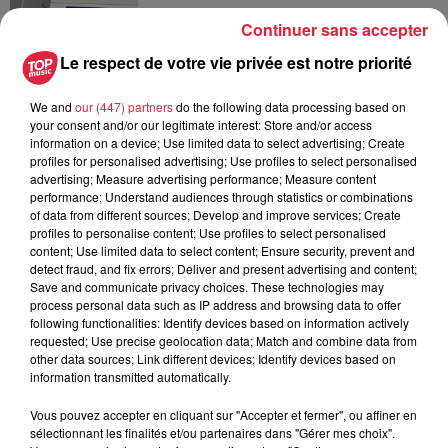
Continuer sans accepter
6 août 2026
Le respect de votre vie privée est notre priorité
Au zoo de Mulhouse : rencontre
avec les flamants rouges
We and
our (447) partners
do the following data processing based on
your consent and/or our legitimate interest: Store and/or access
information on a device; Use limited data to select advertising; Create
profiles for personalised advertising; Use profiles to select personalised
advertising; Measure advertising performance; Measure content
performance; Understand audiences through statistics or combinations
of data from different sources; Develop and improve services; Create
À découvrir également
profiles to personalise content; Use profiles to select personalised
content; Use limited data to select content; Ensure security, prevent and
detect fraud, and fix errors; Deliver and present advertising and content;
Save and communicate privacy choices. These technologies may
process personal data such as IP address and browsing data to offer
following functionalities: Identify devices based on information actively
requested; Use precise geolocation data; Match and combine data from
other data sources; Link different devices; Identify devices based on
information transmitted automatically.
Vous pouvez accepter en cliquant sur "Accepter et fermer", ou affiner en
sélectionnant les finalités et/ou partenaires dans "Gérer mes choix".