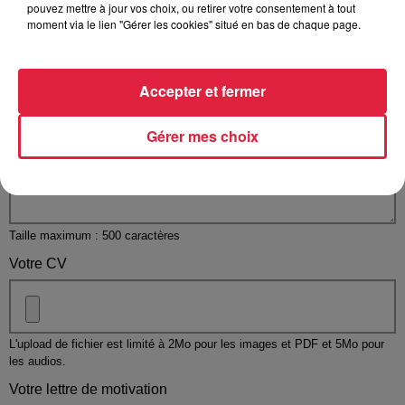
pouvez mettre à jour vos choix, ou retirer votre consentement à tout
moment via le lien "Gérer les cookies" situé en bas de chaque page.
Accepter et fermer
Votre message
*
Gérer mes choix
Taille maximum : 500 caractères
Votre CV
L'upload de fichier est limité à 2Mo pour les images et PDF et 5Mo pour
les audios.
Votre lettre de motivation