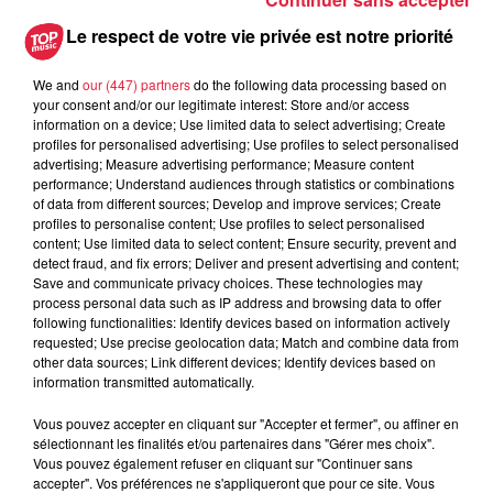
électrique en vigueur.
Elaboration et modification de schémas électriques
Le respect de votre vie privée est notre priorité
We and
our (447) partners
do the following data processing based on
your consent and/or our legitimate interest: Store and/or access
Postulez à l'offre : Electricien
information on a device; Use limited data to select advertising; Create
profiles for personalised advertising; Use profiles to select personalised
advertising; Measure advertising performance; Measure content
performance; Understand audiences through statistics or combinations
of data from different sources; Develop and improve services; Create
Votre nom
*
profiles to personalise content; Use profiles to select personalised
content; Use limited data to select content; Ensure security, prevent and
detect fraud, and fix errors; Deliver and present advertising and content;
Save and communicate privacy choices. These technologies may
process personal data such as IP address and browsing data to offer
following functionalities: Identify devices based on information actively
requested; Use precise geolocation data; Match and combine data from
Votre e-mail
*
other data sources; Link different devices; Identify devices based on
information transmitted automatically.
Vous pouvez accepter en cliquant sur "Accepter et fermer", ou affiner en
sélectionnant les finalités et/ou partenaires dans "Gérer mes choix".
Vous pouvez également refuser en cliquant sur "Continuer sans
Votre n° de téléphone
*
accepter". Vos préférences ne s'appliqueront que pour ce site. Vous