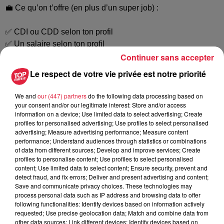
💼 Ce qu’on t’offre (en plus d’un super job) :
✅ CDI ou CDD selon ton profil
✅ Un salaire selon ton profil
Continuer sans accepter
✅ Une équipe sympa
Le respect de votre vie privée est notre priorité
📩 Prêt(e) à brancher ta carrière sur du haute tension ?
Envoie ton CV à welec.contact@gmail.com
We and
our (447) partners
do the following data processing based on
📞 Des questions ? Appelle-nous au 06 58 32 93 36
your consent and/or our legitimate interest: Store and/or access
information on a device; Use limited data to select advertising; Create
profiles for personalised advertising; Use profiles to select personalised
On t’attend pour électriser notre équipe !
advertising; Measure advertising performance; Measure content
performance; Understand audiences through statistics or combinations
of data from different sources; Develop and improve services; Create
profiles to personalise content; Use profiles to select personalised
Postulez à l'offre : Électricien
content; Use limited data to select content; Ensure security, prevent and
detect fraud, and fix errors; Deliver and present advertising and content;
Save and communicate privacy choices. These technologies may
process personal data such as IP address and browsing data to offer
following functionalities: Identify devices based on information actively
Votre nom
*
requested; Use precise geolocation data; Match and combine data from
other data sources; Link different devices; Identify devices based on