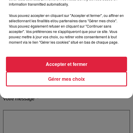
information transmitted automatically.
Vous pouvez accepter en cliquant sur "Accepter et fermer", ou affiner en
sélectionnant les finalités et/ou partenaires dans "Gérer mes choix".
Vous pouvez également refuser en cliquant sur "Continuer sans
Votre e-mail
*
accepter". Vos préférences ne s'appliqueront que pour ce site. Vous
pouvez mettre à jour vos choix, ou retirer votre consentement à tout
moment via le lien "Gérer les cookies" situé en bas de chaque page.
Accepter et fermer
Votre n° de téléphone
*
Gérer mes choix
Votre message
*