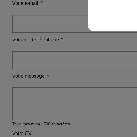
Votre e-mail
*
Votre n° de téléphone
*
Votre message
*
Taille maximum : 500 caractères
Votre CV