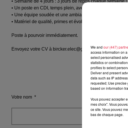
• Semaine de 4 jours : 3 jours de repos chaque semaine !
• Un poste en CDI, temps plein, avec des chantiers variés (te
• Une équipe soudée et une ambiance conviviale
• Matériel de qualité, primes et évolutions possibles.
Poste à pourvoir immédiatement.
We and
our (447) partn
Envoyez votre CV à bircker.elec@gmail.com ou contactez
access information on a 
select personalised ad
statistics or combinatio
profiles to select person
Postulez à l'
Deliver and present adv
data such as IP address 
requested; Use precise g
based on information tra
Votre nom
*
Vous pouvez accepter en 
mes choix". Vous pouvez
ce site. Vous pouvez met
bas de chaque page.