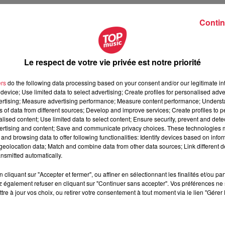
rtiaire, industriel, résidentiel)
Contin
Le respect de votre vie privée est notre priorité
ers
do the following data processing based on your consent and/or our legitimate int
-nous au 06 08 18 31 56.
device; Use limited data to select advertising; Create profiles for personalised adver
vertising; Measure advertising performance; Measure content performance; Unders
ns of data from different sources; Develop and improve services; Create profiles to 
alised content; Use limited data to select content; Ensure security, prevent and detect
offre : ÉLECTRICIEN
ertising and content; Save and communicate privacy choices. These technologies
and browsing data to offer following functionalities: Identify devices based on infor
eolocation data; Match and combine data from other data sources; Link different de
nsmitted automatically.
cliquant sur "Accepter et fermer", ou affiner en sélectionnant les finalités et/ou pa
 également refuser en cliquant sur "Continuer sans accepter". Vos préférences ne 
tre à jour vos choix, ou retirer votre consentement à tout moment via le lien "Gérer 