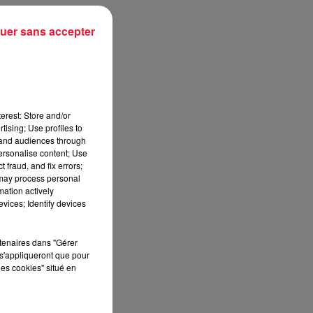
uer sans accepter
erest: Store and/or
tising; Use profiles to
tand audiences through
personalise content; Use
 fraud, and fix errors;
 may process personal
mation actively
vices; Identify devices
rtenaires dans "Gérer
s'appliqueront que pour
les cookies" situé en