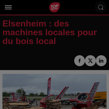
Elsenheim : des
machines locales pour
du bois local