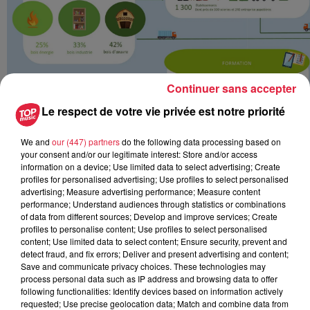
Continuer sans accepter
Le respect de votre vie privée est notre priorité
We and
our (447) partners
do the following data processing based on
your consent and/or our legitimate interest: Store and/or access
Publié : 7 juin 2024 à 6h00 - Modifié : 30 octobre 2025 à
information on a device; Use limited data to select advertising; Create
16h48 Céline Rinckel
profiles for personalised advertising; Use profiles to select personalised
advertising; Measure advertising performance; Measure content
performance; Understand audiences through statistics or combinations
of data from different sources; Develop and improve services; Create
profiles to personalise content; Use profiles to select personalised
content; Use limited data to select content; Ensure security, prevent and
A lire aussi
detect fraud, and fix errors; Deliver and present advertising and content;
Save and communicate privacy choices. These technologies may
process personal data such as IP address and browsing data to offer
following functionalities: Identify devices based on information actively
6 août 2026
requested; Use precise geolocation data; Match and combine data from
À Hoerdt, de l’eau brune sort des