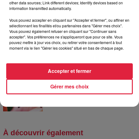
other data sources; Link different devices; Identify devices based on
robinets
information transmitted automatically.
Vous pouvez accepter en cliquant sur "Accepter et fermer", ou affiner en
sélectionnant les finalités et/ou partenaires dans "Gérer mes choix".
Vous pouvez également refuser en cliquant sur "Continuer sans
6 août 2026
accepter". Vos préférences ne s'appliqueront que pour ce site. Vous
Tags antisémites à Strasbourg :
pouvez mettre à jour vos choix, ou retirer votre consentement à tout
Catherine Trautmann réagit
moment via le lien "Gérer les cookies" situé en bas de chaque page.
Accepter et fermer
6 août 2026
Au zoo de Mulhouse : rencontre
Gérer mes choix
avec les flamants rouges
À découvrir également