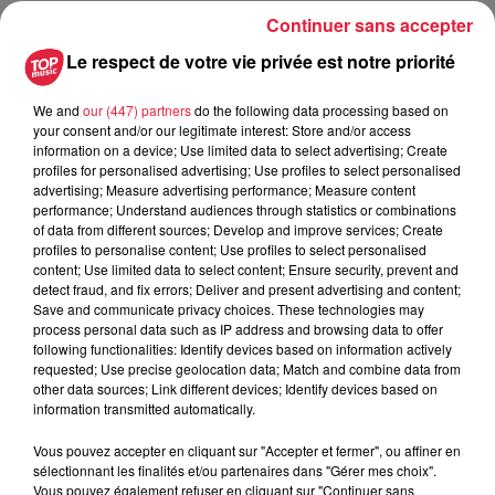
Continuer sans accepter
Publié : 13 décembre 2021 à 17h02 par Sebastien Ruffet
Le respect de votre vie privée est notre priorité
We and
our (447) partners
do the following data processing based on
your consent and/or our legitimate interest: Store and/or access
information on a device; Use limited data to select advertising; Create
A lire aussi
profiles for personalised advertising; Use profiles to select personalised
advertising; Measure advertising performance; Measure content
performance; Understand audiences through statistics or combinations
of data from different sources; Develop and improve services; Create
6 août 2026
profiles to personalise content; Use profiles to select personalised
À Hoerdt, de l’eau brune sort des
content; Use limited data to select content; Ensure security, prevent and
robinets
detect fraud, and fix errors; Deliver and present advertising and content;
Save and communicate privacy choices. These technologies may
process personal data such as IP address and browsing data to offer
following functionalities: Identify devices based on information actively
requested; Use precise geolocation data; Match and combine data from
6 août 2026
other data sources; Link different devices; Identify devices based on
Tags antisémites à Strasbourg :
information transmitted automatically.
Catherine Trautmann réagit
Vous pouvez accepter en cliquant sur "Accepter et fermer", ou affiner en
sélectionnant les finalités et/ou partenaires dans "Gérer mes choix".
Vous pouvez également refuser en cliquant sur "Continuer sans