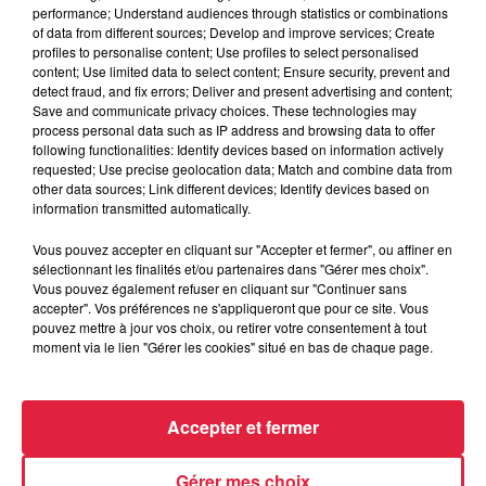
Votre e-mail
*
performance; Understand audiences through statistics or combinations
of data from different sources; Develop and improve services; Create
profiles to personalise content; Use profiles to select personalised
content; Use limited data to select content; Ensure security, prevent and
detect fraud, and fix errors; Deliver and present advertising and content;
Save and communicate privacy choices. These technologies may
process personal data such as IP address and browsing data to offer
Votre n° de téléphone
*
following functionalities: Identify devices based on information actively
requested; Use precise geolocation data; Match and combine data from
other data sources; Link different devices; Identify devices based on
information transmitted automatically.
Vous pouvez accepter en cliquant sur "Accepter et fermer", ou affiner en
Votre message
*
sélectionnant les finalités et/ou partenaires dans "Gérer mes choix".
Vous pouvez également refuser en cliquant sur "Continuer sans
accepter". Vos préférences ne s'appliqueront que pour ce site. Vous
pouvez mettre à jour vos choix, ou retirer votre consentement à tout
moment via le lien "Gérer les cookies" situé en bas de chaque page.
Accepter et fermer
Taille maximum : 500 caractères
Votre CV
Gérer mes choix