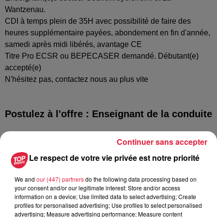
Wantzenau.
CDI à temps plein de 35H avec possibilité de faire des
heures supplémentaire payées, abondement en fin d'année,
samedi après midi libérés, avantage CE
Titre Pro ECSR ou BEPECASER demandé. Débutant(e)
accepté(e)
N'hésitez pas, contactez nous au plus vite
Postulez à l'offre : Enseignant de la conduite
Continuer sans accepter
Le respect de votre vie privée est notre priorité
Votre nom
*
We and
our (447) partners
do the following data processing based on
your consent and/or our legitimate interest: Store and/or access
information on a device; Use limited data to select advertising; Create
profiles for personalised advertising; Use profiles to select personalised
advertising; Measure advertising performance; Measure content