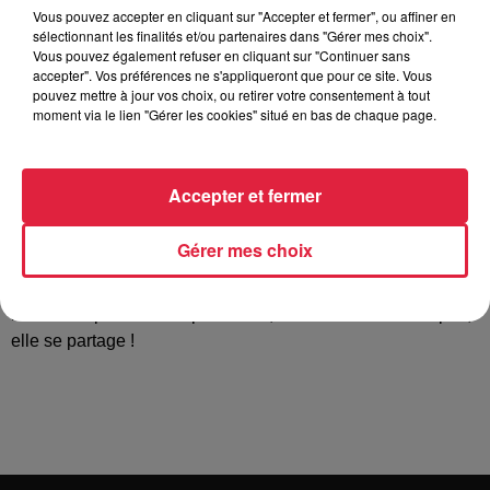
Vous pouvez accepter en cliquant sur "Accepter et fermer", ou affiner en
La promotion du film
pour inciter les salles de cinéma à
sélectionnant les finalités et/ou partenaires dans "Gérer mes choix".
projeter plus de films audiodécrits et sous-titrés pour sourds
Vous pouvez également refuser en cliquant sur "Continuer sans
accepter". Vos préférences ne s'appliqueront que pour ce site. Vous
et malentendants ;
pouvez mettre à jour vos choix, ou retirer votre consentement à tout
moment via le lien "Gérer les cookies" situé en bas de chaque page.
La sensibilisation
du grand public, notamment les plus
jeunes dans les écoles afin de les initier à
l’audiodescription, au SME, aux adaptations du livre. Ce
Accepter et fermer
sont des rencontres multifacettes que nous initions. C’est un
espace intergénérationnel que nous créons. Le Festival
Gérer mes choix
Entendez-Voir ! permet aux participants de découvrir des
talents, des œuvres et des technologies tournées vers la
mixité des publics. Car pour nous, la culture ne s’hérite pas,
elle se partage !