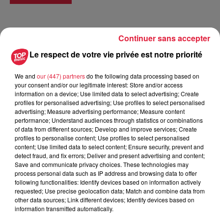
Continuer sans accepter
Tarif
Payant
Le respect de votre vie privée est notre priorité
We and
our (447) partners
do the following data processing based on
"La culture comme vecteur
your consent and/or our legitimate interest: Store and/or access
d'intégration à l'émancipation
information on a device; Use limited data to select advertising; Create
profiles for personalised advertising; Use profiles to select personalised
féminine"
advertising; Measure advertising performance; Measure content
performance; Understand audiences through statistics or combinations
L’accessibilité
pour que les personnes porteuses de
of data from different sources; Develop and improve services; Create
handicaps visuels ou sourds et personnes valides puissent
profiles to personalise content; Use profiles to select personalised
content; Use limited data to select content; Ensure security, prevent and
se retrouver ensemble dans les mêmes lieux et consommer
detect fraud, and fix errors; Deliver and present advertising and content;
la culture ;
Save and communicate privacy choices. These technologies may
process personal data such as IP address and browsing data to offer
following functionalities: Identify devices based on information actively
La promotion du livre
afin que les librairies de Strasbourg
requested; Use precise geolocation data; Match and combine data from
et d’ailleurs s’intéressent davantage aux différents formats
other data sources; Link different devices; Identify devices based on
du livre et favorise l’accès à la lecture ;
information transmitted automatically.