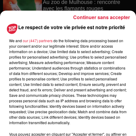
Au zoo de Mulhouse : rencontre
avec les flamants rouges
Continuer sans accepter
Le respect de votre vie privée est notre priorité
6 août 2026
We and
our (447) partners
do the following data processing based on
Les dernières infos sur la venue du
your consent and/or our legitimate interest: Store and/or access
pape à Metz en septembre
information on a device; Use limited data to select advertising; Create
profiles for personalised advertising; Use profiles to select personalised
advertising; Measure advertising performance; Measure content
performance; Understand audiences through statistics or combinations
of data from different sources; Develop and improve services; Create
5 août 2026
profiles to personalise content; Use profiles to select personalised
Europa-Park : des précisons sur
content; Use limited data to select content; Ensure security, prevent and
l’après Euro-Mir
detect fraud, and fix errors; Deliver and present advertising and content;
Save and communicate privacy choices. These technologies may
process personal data such as IP address and browsing data to offer
following functionalities: Identify devices based on information actively
requested; Use precise geolocation data; Match and combine data from
other data sources; Link different devices; Identify devices based on
information transmitted automatically.
Vous pouvez accepter en cliquant sur "Accepter et fermer", ou affiner en