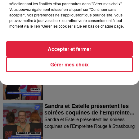
Dans la même série
sélectionnant les finalités et/ou partenaires dans "Gérer mes choix".
Vous pouvez également refuser en cliquant sur "Continuer sans
accepter". Vos préférences ne s'appliqueront que pour ce site. Vous
Thierry du Domaine Wunsch et
pouvez mettre à jour vos choix, ou retirer votre consentement à tout
moment via le lien "Gérer les cookies" situé en bas de chaque page.
Mann à Wettolsheim !
Thierry du Domaine Wunsch et Mann à
Wettolsheim !
Accepter et fermer
Fanny nous présente le festival
Gérer mes choix
Festimania !
Fanny nous présente le festival Festimania !
Sandra et Estelle présentent les
soirées coquines de l'Empreinte...
Sandra et Estelle présentent les soirées
coquines de l'Empreinte Rouge à Strasbourg
!