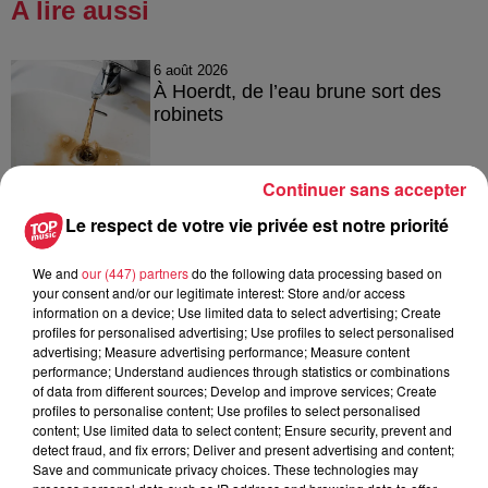
A lire aussi
6 août 2026
À Hoerdt, de l’eau brune sort des
robinets
Continuer sans accepter
6 août 2026
Le respect de votre vie privée est notre priorité
Tags antisémites à Strasbourg :
Catherine Trautmann réagit
We and
our (447) partners
do the following data processing based on
your consent and/or our legitimate interest: Store and/or access
information on a device; Use limited data to select advertising; Create
profiles for personalised advertising; Use profiles to select personalised
advertising; Measure advertising performance; Measure content
6 août 2026
performance; Understand audiences through statistics or combinations
Au zoo de Mulhouse : rencontre
of data from different sources; Develop and improve services; Create
avec les flamants rouges
profiles to personalise content; Use profiles to select personalised
content; Use limited data to select content; Ensure security, prevent and
detect fraud, and fix errors; Deliver and present advertising and content;
Save and communicate privacy choices. These technologies may