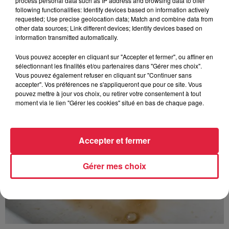
process personal data such as IP address and browsing data to offer
following functionalities: Identify devices based on information actively
requested; Use precise geolocation data; Match and combine data from
other data sources; Link different devices; Identify devices based on
À découvrir également
information transmitted automatically.
Vous pouvez accepter en cliquant sur "Accepter et fermer", ou affiner en
sélectionnant les finalités et/ou partenaires dans "Gérer mes choix".
Vous pouvez également refuser en cliquant sur "Continuer sans
accepter". Vos préférences ne s'appliqueront que pour ce site. Vous
pouvez mettre à jour vos choix, ou retirer votre consentement à tout
moment via le lien "Gérer les cookies" situé en bas de chaque page.
Accepter et fermer
Gérer mes choix