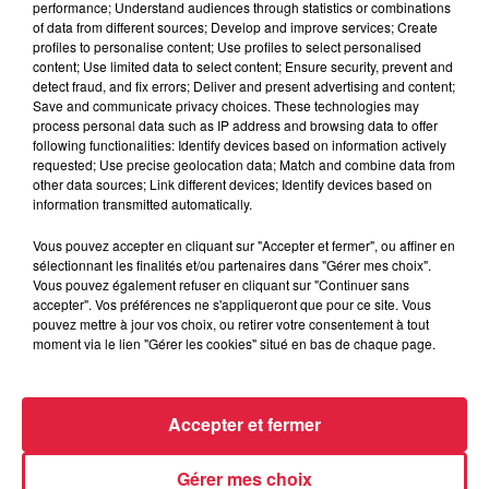
performance; Understand audiences through statistics or combinations
Catherine Trautmann réagit
of data from different sources; Develop and improve services; Create
profiles to personalise content; Use profiles to select personalised
content; Use limited data to select content; Ensure security, prevent and
detect fraud, and fix errors; Deliver and present advertising and content;
Save and communicate privacy choices. These technologies may
6 août 2026
process personal data such as IP address and browsing data to offer
Au zoo de Mulhouse : rencontre
following functionalities: Identify devices based on information actively
requested; Use precise geolocation data; Match and combine data from
avec les flamants rouges
other data sources; Link different devices; Identify devices based on
information transmitted automatically.
Vous pouvez accepter en cliquant sur "Accepter et fermer", ou affiner en
sélectionnant les finalités et/ou partenaires dans "Gérer mes choix".
Vous pouvez également refuser en cliquant sur "Continuer sans
accepter". Vos préférences ne s'appliqueront que pour ce site. Vous
À découvrir également
pouvez mettre à jour vos choix, ou retirer votre consentement à tout
moment via le lien "Gérer les cookies" situé en bas de chaque page.
Accepter et fermer
Gérer mes choix