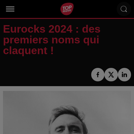
Eurocks 2024 : des
premiers noms qui
claquent !