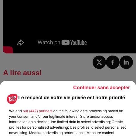
A lire aussi
Continuer sans accepter
6 août 2026
À Hoerdt, de l’eau brune sort des
Le respect de votre vie privée est notre priorité
robinets
We and
our (447) partners
do the following data processing based on
your consent and/or our legitimate interest: Store and/or access
information on a device; Use limited data to select advertising; Create
profiles for personalised advertising; Use profiles to select personalised
6 août 2026
advertising; Measure advertising performance; Measure content
Tags antisémites à Strasbourg :