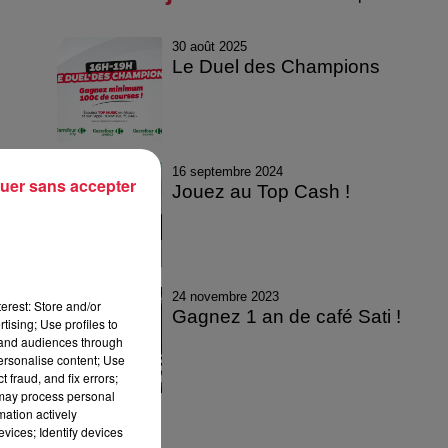
30 août 2025
Le Duel des Champions
16 septembre 2024
uer sans accepter
Jouez au Top Cash !
24 novembre 2023
erest: Store and/or
Gagnez 1 an de café Sati !
tising; Use profiles to
tand audiences through
personalise content; Use
 fraud, and fix errors;
 may process personal
mation actively
vices; Identify devices