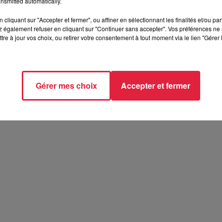
nsmitted automatically.
cliquant sur "Accepter et fermer", ou affiner en sélectionnant les finalités et/ou pa
 également refuser en cliquant sur "Continuer sans accepter". Vos préférences ne 
tre à jour vos choix, ou retirer votre consentement à tout moment via le lien "Gérer 
Gérer mes choix
Accepter et fermer
ésente le festival Festimania !
te le festival Festimania !