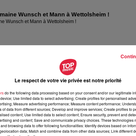
omaine Wunsch et Mann à Wettolsheim !
ne Wunsch et Mann à Wettolsheim !
Contin
Le respect de votre vie privée est notre priorité
ers
do the following data processing based on your consent and/or our legitimate int
device; Use limited data to select advertising; Create profiles for personalised adver
vertising; Measure advertising performance; Measure content performance; Unders
elle présentent les soirées coquines de
ns of data from different sources; Develop and improve services; Create profiles to 
alised content; Use limited data to select content; Ensure security, prevent and detect
 présentent les soirées coquines de l'Empreinte Rouge à
ertising and content; Save and communicate privacy choices. These technologies
and browsing data to offer following functionalities: Identify devices based on infor
eolocation data; Match and combine data from other data sources; Link different de