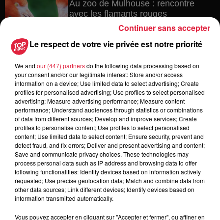
Au zoo de Mulhouse : rencontre
avec les flamants rouges
Continuer sans accepter
Le respect de votre vie privée est notre priorité
6 août 2026
We and
our (447) partners
do the following data processing based on
Les dernières infos sur la venue du
your consent and/or our legitimate interest: Store and/or access
pape à Metz en septembre
information on a device; Use limited data to select advertising; Create
profiles for personalised advertising; Use profiles to select personalised
advertising; Measure advertising performance; Measure content
performance; Understand audiences through statistics or combinations
of data from different sources; Develop and improve services; Create
5 août 2026
profiles to personalise content; Use profiles to select personalised
Europa-Park : des précisons sur
content; Use limited data to select content; Ensure security, prevent and
l’après Euro-Mir
detect fraud, and fix errors; Deliver and present advertising and content;
Save and communicate privacy choices. These technologies may
process personal data such as IP address and browsing data to offer
following functionalities: Identify devices based on information actively
requested; Use precise geolocation data; Match and combine data from
other data sources; Link different devices; Identify devices based on
information transmitted automatically.
Vous pouvez accepter en cliquant sur "Accepter et fermer", ou affiner en