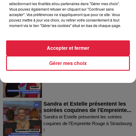
Dans la même série
sélectionnant les finalités et/ou partenaires dans "Gérer mes choix".
Vous pouvez également refuser en cliquant sur "Continuer sans
accepter". Vos préférences ne s'appliqueront que pour ce site. Vous
Thierry du Domaine Wunsch et
pouvez mettre à jour vos choix, ou retirer votre consentement à tout
moment via le lien "Gérer les cookies" situé en bas de chaque page.
Mann à Wettolsheim !
Thierry du Domaine Wunsch et Mann à
Wettolsheim !
Accepter et fermer
Fanny nous présente le festival
Gérer mes choix
Festimania !
Fanny nous présente le festival Festimania !
Sandra et Estelle présentent les
soirées coquines de l'Empreinte...
Sandra et Estelle présentent les soirées
coquines de l'Empreinte Rouge à Strasbourg
!