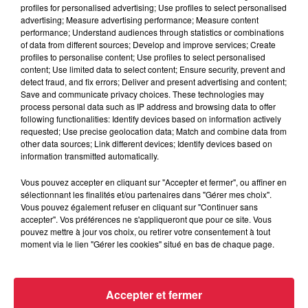
profiles for personalised advertising; Use profiles to select personalised
advertising; Measure advertising performance; Measure content
performance; Understand audiences through statistics or combinations
Carolle Masson
of data from different sources; Develop and improve services; Create
profiles to personalise content; Use profiles to select personalised
du 25 juin au 31 juillet 2026
content; Use limited data to select content; Ensure security, prevent and
detect fraud, and fix errors; Deliver and present advertising and content;
Le cerveau-volant
, présenté du 25 juin au 31 juillet 2026,
Save and communicate privacy choices. These technologies may
process personal data such as IP address and browsing data to offer
est la première exposition personnelle de Carolle
following functionalities: Identify devices based on information actively
Masson à la Orlinda Gallery de Mulhouse. Elle y présente
requested; Use precise geolocation data; Match and combine data from
une quinzaine d’œuvres inédites.
other data sources; Link different devices; Identify devices based on
information transmitted automatically.
Le monde va vite. Les frontières entre le vrai, le grave et
l’absurde sont devenues floues. C’est exactement là que le
Vous pouvez accepter en cliquant sur "Accepter et fermer", ou affiner en
sélectionnant les finalités et/ou partenaires dans "Gérer mes choix".
travail de Carolle Masson trouve sa place — dans cet
Vous pouvez également refuser en cliquant sur "Continuer sans
espace surréaliste où ce qui déraille fait sens, où l’art de
accepter". Vos préférences ne s'appliqueront que pour ce site. Vous
l’absurde devient une façon de voir juste.
pouvez mettre à jour vos choix, ou retirer votre consentement à tout
moment via le lien "Gérer les cookies" situé en bas de chaque page.
Montrer ce travail aujourd’hui, c’est dire que l’imaginaire est
utile. Que l’humour est sérieux. Que la poésie aide à tenir
debout.
Accepter et fermer