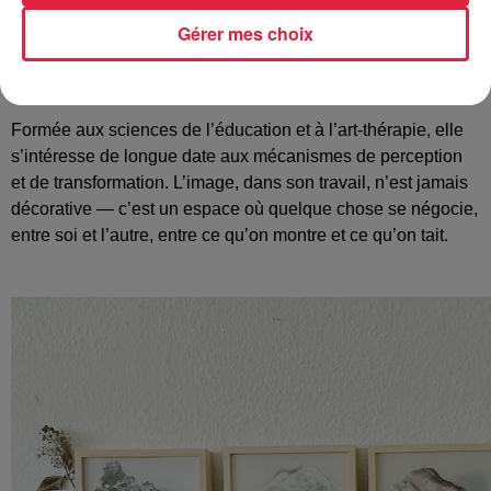
Le catalogue de l’exposition de l exposition sera disponible
à partir du 15 juin 2026.
Gérer mes choix
Carolle Masson est une artiste plasticienne, photographe et
vidéaste.
Formée aux sciences de l’éducation et à l’art-thérapie, elle
s’intéresse de longue date aux mécanismes de perception
et de transformation. L’image, dans son travail, n’est jamais
décorative — c’est un espace où quelque chose se négocie,
entre soi et l’autre, entre ce qu’on montre et ce qu’on tait.