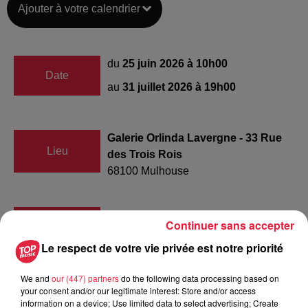
Ajouter à votre calendrier
du
25 juin 2026 à 10h00
Date
au
31 juillet 2026 à 19h00
Galerie Orlinda Lavergne - 33 Rue
Lieu
des Trois Rois
68100
Mulhouse
Continuer sans accepter
Organisateur
https://orlinda.gallery/
Le respect de votre vie privée est notre priorité
We and
our (447) partners
do the following data processing based on
your consent and/or our legitimate interest: Store and/or access
Tarif
Payant
information on a device; Use limited data to select advertising; Create