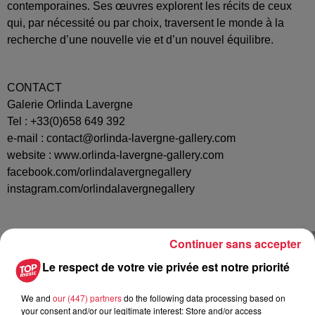
contemporaines. Ses œuvres explorent les récits de ceux
qui, par nécessité ou par choix, traversent le monde à la
recherche d’une nouvelle vie et d’un nouvel équilibre.
CONTACT
Galerie Orlinda Lavergne
Tel : +33(0)658 649 392
e-mail : contact@orlinda-lavergne-gallery.com
website : www.orlinda-lavergne-gallery.com
facebook.com/orlindalavergnegallery
instagram.com/orlindalavergnegallery
Continuer sans accepter
Le respect de votre vie privée est notre priorité
We and
our (447) partners
do the following data processing based on
your consent and/or our legitimate interest: Store and/or access