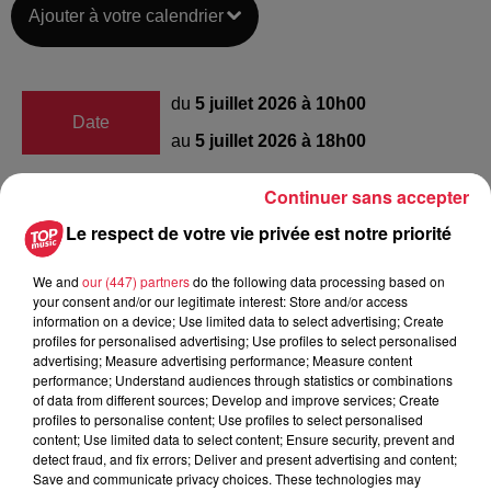
Ajouter à votre calendrier
du
5 juillet 2026 à 10h00
Date
au
5 juillet 2026 à 18h00
Continuer sans accepter
Les Tanzmatten
Le respect de votre vie privée est notre priorité
Lieu
67600
Sélestat
We and
our (447) partners
do the following data processing based on
your consent and/or our legitimate interest: Store and/or access
information on a device; Use limited data to select advertising; Create
Association des vieux tracteurs du
profiles for personalised advertising; Use profiles to select personalised
Centre Alsace
advertising; Measure advertising performance; Measure content
performance; Understand audiences through statistics or combinations
Organisateur
https://www.facebook.com/p/Association-
of data from different sources; Develop and improve services; Create
profiles to personalise content; Use profiles to select personalised
des-vieux-tracteurs-du-Centre-Alsace-
content; Use limited data to select content; Ensure security, prevent and
100057226218939/
detect fraud, and fix errors; Deliver and present advertising and content;
Save and communicate privacy choices. These technologies may