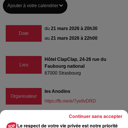
Ajouter à votre calendrier
du
21 mars 2026 à 20h30
Date
au
21 mars 2026 à 22h00
Hôtel ClapClap, 24-26 rue du
Lieu
Faubourg national
67000
Strasbourg
les Anodins
Organisateur
https://fb.me/e/7yeIIvDRD
Continuer sans accepter
Le respect de votre vie privée est notre priorité
Tarif
Payant