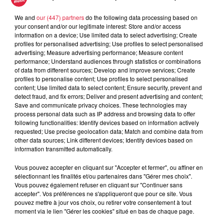
We and
our (447) partners
do the following data processing based on
your consent and/or our legitimate interest: Store and/or access
information on a device; Use limited data to select advertising; Create
Les Anodins se tuent à enquêter !
profiles for personalised advertising; Use profiles to select personalised
Et ils mènent à tombeau ouvert leur comédie policière à
advertising; Measure advertising performance; Measure content
performance; Understand audiences through statistics or combinations
suspens improvisée.
of data from different sources; Develop and improve services; Create
Un meurtre va être commis. Ce sont les spectateurs qui en
profiles to personalise content; Use profiles to select personalised
content; Use limited data to select content; Ensure security, prevent and
imposent la victime, le lieu et les circonstances. Chacun des
detect fraud, and fix errors; Deliver and present advertising and content;
protagonistes aura son mobile, mais un seul sera coupable,
Save and communicate privacy choices. These technologies may
désigné en secret par le hasard.
process personal data such as IP address and browsing data to offer
following functionalities: Identify devices based on information actively
Le classique à succès des Anodins pour la première fois
requested; Use precise geolocation data; Match and combine data from
dans l'écrin des salons du ClapClap Hôtel.
other data sources; Link different devices; Identify devices based on
information transmitted automatically.
Fausses pistes et vrais rebondissements, le public trouvera-
t-il l’assassin ?
Vous pouvez accepter en cliquant sur "Accepter et fermer", ou affiner en
sélectionnant les finalités et/ou partenaires dans "Gérer mes choix".
Pour le savoir : 3, 2, A… nodins !
Vous pouvez également refuser en cliquant sur "Continuer sans
https://www.helloasso.com/associations/les-
accepter". Vos préférences ne s'appliqueront que pour ce site. Vous
pouvez mettre à jour vos choix, ou retirer votre consentement à tout
anodins/evenements/2026-03-21-faites-entrer-l-anodin-clap-
moment via le lien "Gérer les cookies" situé en bas de chaque page.
clap