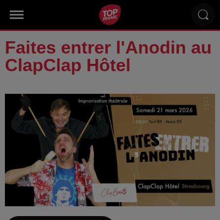
Faites entrer l'Anodin au
ClapClap Hôtel