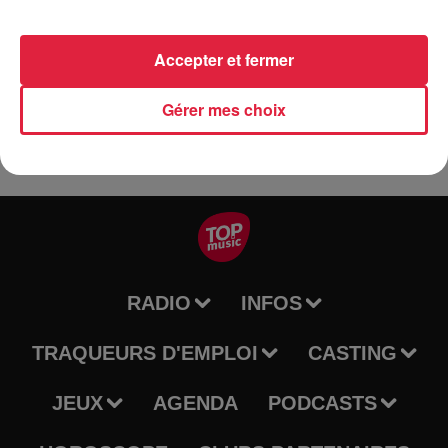
Accepter et fermer
https://fb.me/e/7yeIIvDRD
Gérer mes choix
RADIO
INFOS
TRAQUEURS D'EMPLOI
CASTING
JEUX
AGENDA
PODCASTS