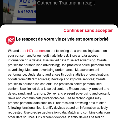
Catherine Trautmann réagit
14h33
Continuer sans accepter
Au zoo de Mulhouse : rencontre
avec les flamants rouges
Le respect de votre vie privée est notre priorité
We and
our (447) partners
do the following data processing based on
your consent and/or our legitimate interest: Store and/or access
information on a device; Use limited data to select advertising; Create
12h23
profiles for personalised advertising; Use profiles to select personalised
Les dernières infos sur la venue du
advertising; Measure advertising performance; Measure content
pape à Metz en septembre
performance; Understand audiences through statistics or combinations
of data from different sources; Develop and improve services; Create
profiles to personalise content; Use profiles to select personalised
content; Use limited data to select content; Ensure security, prevent and
detect fraud, and fix errors; Deliver and present advertising and content;
Save and communicate privacy choices. These technologies may
5 août 2026
Europa-Park : des précisons sur
process personal data such as IP address and browsing data to offer
following functionalities: Identify devices based on information actively
l’après Euro-Mir
requested; Use precise geolocation data; Match and combine data from
other data sources; Link different devices; Identify devices based on