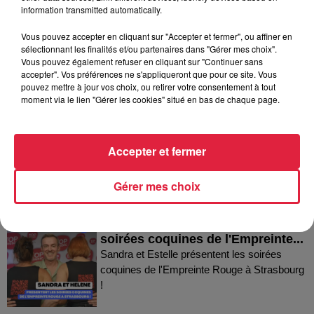
information transmitted automatically.
Vous pouvez accepter en cliquant sur "Accepter et fermer", ou affiner en
sélectionnant les finalités et/ou partenaires dans "Gérer mes choix".
Vous pouvez également refuser en cliquant sur "Continuer sans
accepter". Vos préférences ne s'appliqueront que pour ce site. Vous
Dans la même série
pouvez mettre à jour vos choix, ou retirer votre consentement à tout
moment via le lien "Gérer les cookies" situé en bas de chaque page.
Thierry du Domaine Wunsch et
Mann à Wettolsheim !
Accepter et fermer
Thierry du Domaine Wunsch et Mann à
Wettolsheim !
Gérer mes choix
Sandra et Estelle présentent les
soirées coquines de l'Empreinte...
Sandra et Estelle présentent les soirées
coquines de l'Empreinte Rouge à Strasbourg
!