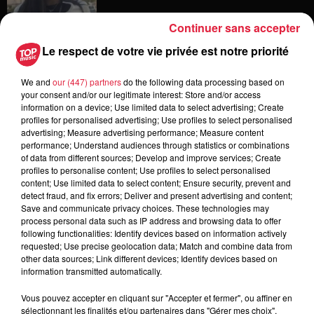
Continuer sans accepter
Le respect de votre vie privée est notre priorité
4 août 2026
Muttersholtz : après SensoRied,
We and
our (447) partners
do the following data processing based on
voilà BotaRied
your consent and/or our legitimate interest: Store and/or access
information on a device; Use limited data to select advertising; Create
profiles for personalised advertising; Use profiles to select personalised
advertising; Measure advertising performance; Measure content
performance; Understand audiences through statistics or combinations
3 août 2026
of data from different sources; Develop and improve services; Create
Éclipse solaire le 12 août : où et
profiles to personalise content; Use profiles to select personalised
comment observer ce spectacle en...
content; Use limited data to select content; Ensure security, prevent and
detect fraud, and fix errors; Deliver and present advertising and content;
Save and communicate privacy choices. These technologies may
process personal data such as IP address and browsing data to offer
following functionalities: Identify devices based on information actively
requested; Use precise geolocation data; Match and combine data from
other data sources; Link different devices; Identify devices based on
information transmitted automatically.
Dans la même série
Vous pouvez accepter en cliquant sur "Accepter et fermer", ou affiner en
sélectionnant les finalités et/ou partenaires dans "Gérer mes choix".