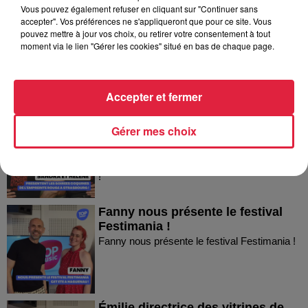
Vous pouvez également refuser en cliquant sur "Continuer sans
Thierry du Domaine Wunsch et
accepter". Vos préférences ne s'appliqueront que pour ce site. Vous
pouvez mettre à jour vos choix, ou retirer votre consentement à tout
Mann à Wettolsheim !
moment via le lien "Gérer les cookies" situé en bas de chaque page.
Thierry du Domaine Wunsch et Mann à
Wettolsheim !
Accepter et fermer
Sandra et Estelle présentent les
Gérer mes choix
soirées coquines de l'Empreinte...
Sandra et Estelle présentent les soirées
coquines de l'Empreinte Rouge à Strasbourg
!
Fanny nous présente le festival
Festimania !
Fanny nous présente le festival Festimania !
Émilie directrice des vitrines de