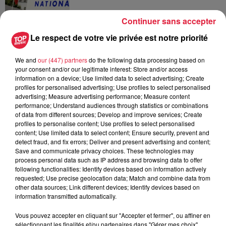
Continuer sans accepter
6 août 2026
Le respect de votre vie privée est notre priorité
Au zoo de Mulhouse : rencontre
avec les flamants rouges
We and
our (447) partners
do the following data processing based on
your consent and/or our legitimate interest: Store and/or access
information on a device; Use limited data to select advertising; Create
profiles for personalised advertising; Use profiles to select personalised
advertising; Measure advertising performance; Measure content
performance; Understand audiences through statistics or combinations
of data from different sources; Develop and improve services; Create
profiles to personalise content; Use profiles to select personalised
À découvrir également
content; Use limited data to select content; Ensure security, prevent and
detect fraud, and fix errors; Deliver and present advertising and content;
Save and communicate privacy choices. These technologies may
process personal data such as IP address and browsing data to offer
following functionalities: Identify devices based on information actively
requested; Use precise geolocation data; Match and combine data from
other data sources; Link different devices; Identify devices based on
information transmitted automatically.
Vous pouvez accepter en cliquant sur "Accepter et fermer", ou affiner en
sélectionnant les finalités et/ou partenaires dans "Gérer mes choix".