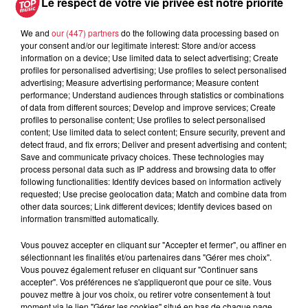
Le respect de votre vie privée est notre priorité
Festival de musique familial, tous les publics s'y retrouvent
We and
our (447) partners
do the following data processing based on
et partagent des moments festifs pendant la saison estivale.
your consent and/or our legitimate interest: Store and/or access
information on a device; Use limited data to select advertising; Create
Venez déguster les tartes flambées, bretzels, burgers,
profiles for personalised advertising; Use profiles to select personalised
grillades, etc. proposées par les associations de la
advertising; Measure advertising performance; Measure content
performance; Understand audiences through statistics or combinations
commune.
of data from different sources; Develop and improve services; Create
profiles to personalise content; Use profiles to select personalised
Rendez-vous le week-end du
19, 20 et 21 juillet 2024
et
content; Use limited data to select content; Ensure security, prevent and
retrouvez chaque soir deux groupes talentueux !
detect fraud, and fix errors; Deliver and present advertising and content;
Save and communicate privacy choices. These technologies may
Au programme :
process personal data such as IP address and browsing data to offer
following functionalities: Identify devices based on information actively
Vendredi 19 juillet :
requested; Use precise geolocation data; Match and combine data from
other data sources; Link different devices; Identify devices based on
Zornwind - Bloosmusik à 19h30
information transmitted automatically.
ESM Brass - Brass Pop à 21h30
Vous pouvez accepter en cliquant sur "Accepter et fermer", ou affiner en
Samedi 20 juillet :
sélectionnant les finalités et/ou partenaires dans "Gérer mes choix".
Vous pouvez également refuser en cliquant sur "Continuer sans
Sawadee and The Cheeky Shakers - Blues Rock Funk
accepter". Vos préférences ne s'appliqueront que pour ce site. Vous
à 19h30
pouvez mettre à jour vos choix, ou retirer votre consentement à tout
Indochine - Tribute by Black City - Pop Rock à 21h30
moment via le lien "Gérer les cookies" situé en bas de chaque page.