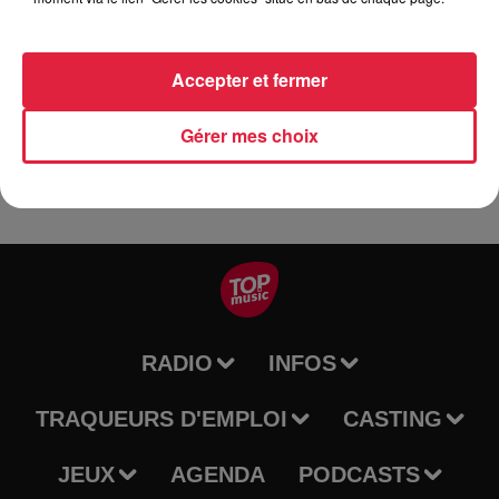
Dimanche 21 juillet :
Grand March - Rock à 18h30
Accepter et fermer
Manky melters - Rock Celtique à 20h30
Gérer mes choix
RADIO
INFOS
TRAQUEURS D'EMPLOI
CASTING
JEUX
AGENDA
PODCASTS