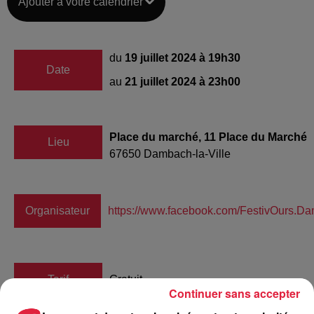
Ajouter à votre calendrier
du
19 juillet 2024 à 19h30
Date
au
21 juillet 2024 à 23h00
Place du marché, 11 Place du Marché
Lieu
67650
Dambach-la-Ville
Organisateur
https://www.facebook.com/FestivOurs.Dam
Tarif
Gratuit
Continuer sans accepter