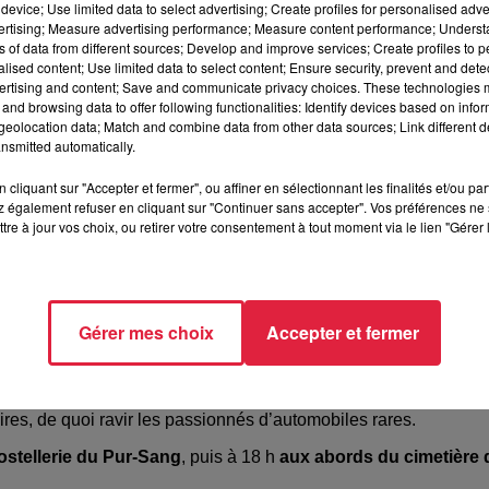
device; Use limited data to select advertising; Create profiles for personalised adver
vertising; Measure advertising performance; Measure content performance; Unders
ns of data from different sources; Develop and improve services; Create profiles to 
alised content; Use limited data to select content; Ensure security, prevent and detect
ertising and content; Save and communicate privacy choices. These technologies
and browsing data to offer following functionalities: Identify devices based on infor
eolocation data; Match and combine data from other data sources; Link different de
nsmitted automatically.
cliquant sur "Accepter et fermer", ou affiner en sélectionnant les finalités et/ou pa
 également refuser en cliquant sur "Continuer sans accepter". Vos préférences ne 
tre à jour vos choix, ou retirer votre consentement à tout moment via le lien "Gérer 
tte année,
73 voitures anciennes
sont inscrites. Une version
Gérer mes choix
Accepter et fermer
sace, l’association organisatrice de l’événement, en référence a
quatre jours, du jeudi 14 au dimanche 17 septembre
.
s sur la place de l’Hôtel de Ville
de Molsheim de 14 h à 17 h.
ires, de quoi ravir les passionnés d’automobiles rares.
Hostellerie du Pur-Sang
, puis à 18 h
aux abords du cimetière 