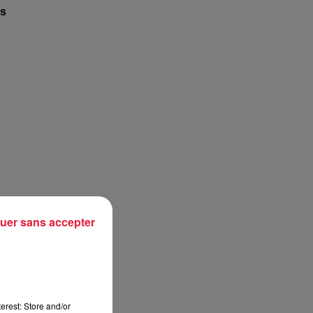
es
uer sans accepter
erest: Store and/or