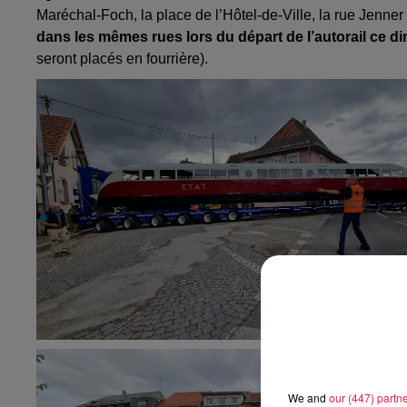
Maréchal-Foch, la place de l’Hôtel-de-Ville, la rue Jenner
dans les mêmes rues lors du départ de l’autorail ce 
seront placés en fourrière).
We and
our (447) partn