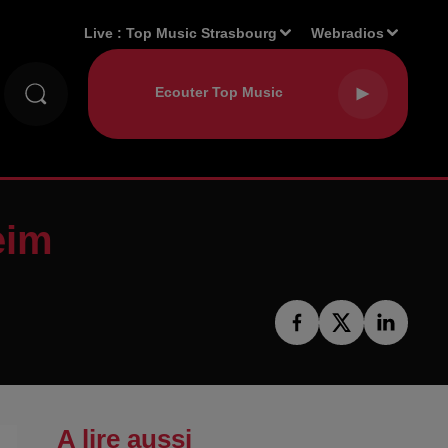
Live :
Top Music Strasbourg
Webradios
eim
A lire aussi