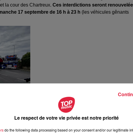
 et la cour des Chartreux.
Ces interdictions seront renouvelé
dimanche 17 septembre de 16 h à 23 h
(les véhicules gênants
Contin
Le respect de votre vie privée est notre priorité
ers
do the following data processing based on your consent and/or our legitimate int