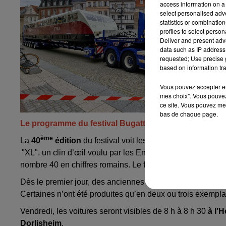
access information on a 
select personalised ad
statistics or combinatio
profiles to select person
Deliver and present adv
data such as IP address 
requested; Use precise g
based on information tra
Vous pouvez accepter en 
mes choix". Vous pouvez
ce site. Vous pouvez met
bas de chaque page.
Le programme du festival Bugatti "XL"
ème
La
40
édition
du festival voit les choses en grand. Ce
"XL", un clin d’œil voulu par les Enthousiastes Bugatti Al
nombre 40 en chiffres romains. Le festival se tiendra s
ur 
Dès le premier jour, des anciennes Bugatti seront
exposée
Certaines n’ont été produites qu’en deux ou trois exempla
Vendredi, les voitures seront visibles de 8 h à 8 h 30
à l’
Dorlisheim
.