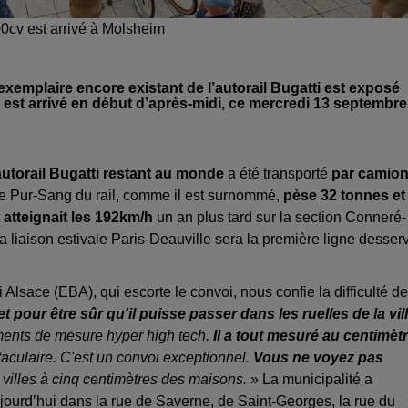
00cv est arrivé à Molsheim
exemplaire encore existant de l’autorail Bugatti est exposé
 est arrivé en début d’après-midi, ce mercredi 13 septembre
autorail Bugatti restant au monde
a été transporté
par camio
e Pur-Sang du rail, comme il est surnommé,
pèse 32 tonnes et
t atteignait les 192km/h
un an plus tard sur la section Conneré-
a liaison estivale Paris-Deauville sera la première ligne desser
lsace (EBA), qui escorte le convoi, nous confie la difficulté de
et pour être sûr qu'il puisse passer dans les ruelles
de la vil
ments de mesure hyper high tech.
Il a tout mesuré au centimèt
ctaculaire. C'est un convoi exceptionnel.
Vous ne voyez pas
villes à cinq centimètres des maisons.
» La municipalité a
ourd’hui dans la rue de Saverne, de Saint-Georges, la rue du