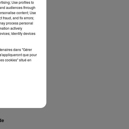
tising; Use profiles to
tand audiences through
personalise content; Use
 fraud, and fix errors;
 may process personal
mation actively
vices; Identify devices
rtenaires dans "Gérer
s'appliqueront que pour
les cookies" situé en
u
de