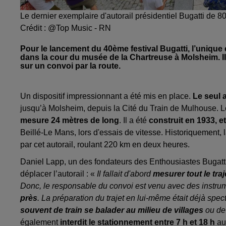
Le dernier exemplaire d'autorail présidentiel Bugatti de 8
Crédit :
@Top Music - RN
Pour le lancement du 40ème festival Bugatti, l’unique 
dans la cour du musée de la Chartreuse à Molsheim. Il
sur un convoi par la route.
Un dispositif impressionnant a été mis en place.
Le seul 
jusqu’à Molsheim, depuis la Cité du Train de Mulhouse.
L
mesure 24 mètres de long
. Il a été
construit en 1933, e
Beillé-Le Mans, lors d'essais de vitesse. Historiquement, l
par cet autorail, roulant 220 km en deux heures.
Daniel Lapp, un des fondateurs des Enthousiastes Bugatti A
déplacer l’autorail : «
Il fallait d'abord
mesurer tout le traj
Donc, le responsable du convoi est venu avec des instru
près
. La préparation du trajet en lui-même était déjà spe
souvent
de train se balader au milieu de villages
ou de 
également
interdit le stationnement entre 7 h et 18 h
auj