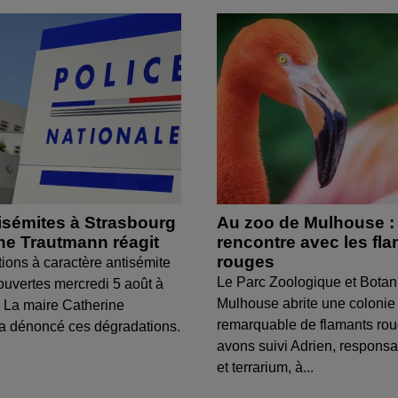
isémites à Strasbourg
Au zoo de Mulhouse :
ine Trautmann réagit
rencontre avec les fl
rouges
tions à caractère antisémite
Le Parc Zoologique et Botan
ouvertes mercredi 5 août à
Mulhouse abrite une colonie
 La maire Catherine
remarquable de flamants ro
a dénoncé ces dégradations.
avons suivi Adrien, respons
et terrarium, à...