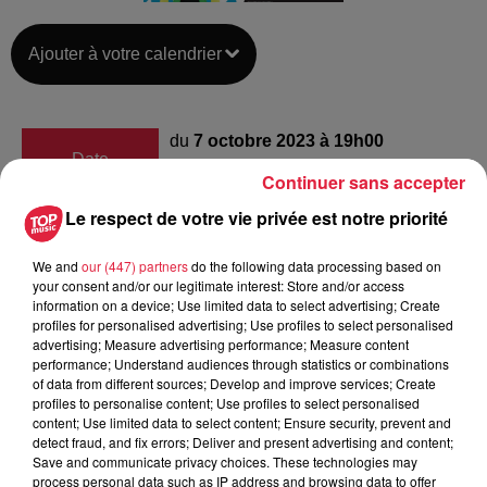
Ajouter à votre calendrier
du
7 octobre 2023 à 19h00
Date
au
7 octobre 2023 à 23h59
Continuer sans accepter
Le respect de votre vie privée est notre priorité
Salle Polyvalente
We and
our (447) partners
do the following data processing based on
Lieu
your consent and/or our legitimate interest: Store and/or access
67860
Rhinau
information on a device; Use limited data to select advertising; Create
profiles for personalised advertising; Use profiles to select personalised
advertising; Measure advertising performance; Measure content
performance; Understand audiences through statistics or combinations
https://www.facebook.com/p/Amicale-
of data from different sources; Develop and improve services; Create
Organisateur
des-Sapeurs-Pompiers-de-Rhinau-
profiles to personalise content; Use profiles to select personalised
100067298121503/
content; Use limited data to select content; Ensure security, prevent and
detect fraud, and fix errors; Deliver and present advertising and content;
Save and communicate privacy choices. These technologies may
process personal data such as IP address and browsing data to offer