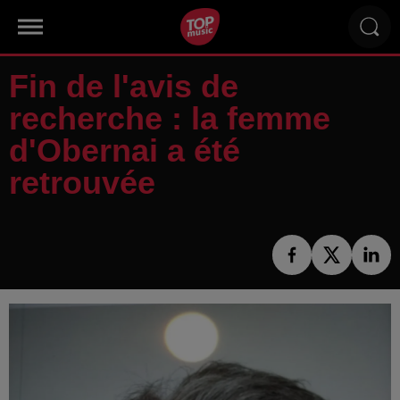
Fin de l'avis de
recherche : la femme
d'Obernai a été
retrouvée