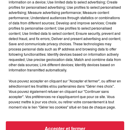
information on a device; Use limited data to select advertising; Create
profiles for personalised advertising; Use profiles to select personalised
advertising; Measure advertising performance; Measure content
performance; Understand audiences through statistics or combinations
of data from different sources; Develop and improve services; Create
6 août 2026
profiles to personalise content; Use profiles to select personalised
Tags antisémites à Strasbourg :
content; Use limited data to select content; Ensure security, prevent and
Catherine Trautmann réagit
detect fraud, and fix errors; Deliver and present advertising and content;
Save and communicate privacy choices. These technologies may
process personal data such as IP address and browsing data to offer
following functionalities: Identify devices based on information actively
requested; Use precise geolocation data; Match and combine data from
6 août 2026
other data sources; Link different devices; Identify devices based on
Au zoo de Mulhouse : rencontre
information transmitted automatically.
avec les flamants rouges
Vous pouvez accepter en cliquant sur "Accepter et fermer", ou affiner en
sélectionnant les finalités et/ou partenaires dans "Gérer mes choix".
Vous pouvez également refuser en cliquant sur "Continuer sans
accepter". Vos préférences ne s'appliqueront que pour ce site. Vous
pouvez mettre à jour vos choix, ou retirer votre consentement à tout
moment via le lien "Gérer les cookies" situé en bas de chaque page.
À découvrir également
Accepter et fermer