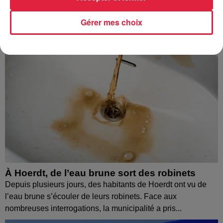
Gérer mes choix
À Hoerdt, de l’eau brune sort des robinets
Depuis plusieurs jours, des habitants de Hoerdt ont vu de
l’eau brune s’écouler de leurs robinets. Face aux
nombreuses interrogations, la municipalité a pris...