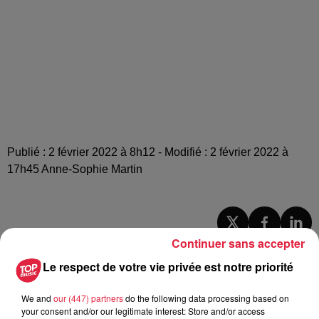
Publié : 2 février 2022 à 8h12 - Modifié : 2 février 2022 à
17h45 Anne-Sophie Martin
Continuer sans accepter
A lire aussi
Le respect de votre vie privée est notre priorité
6 août 2026
We and
our (447) partners
do the following data processing based on
À Hoerdt, de l’eau brune sort des
your consent and/or our legitimate interest: Store and/or access
robinets