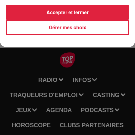
Billetterie :
https://www.helloasso.com/associations/les-
anodins/evenements/2024-06-14-focus-brumath
Accepter et fermer
Gérer mes choix
RADIO
INFOS
TRAQUEURS D'EMPLOI
CASTING
JEUX
AGENDA
PODCASTS
HOROSCOPE
CLUBS PARTENAIRES