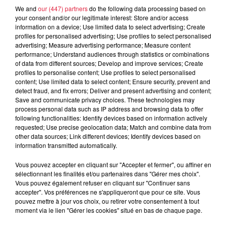
We and
our (447) partners
do the following data processing based on
your consent and/or our legitimate interest: Store and/or access
information on a device; Use limited data to select advertising; Create
Les Anodins y regardent de plus près !
profiles for personalised advertising; Use profiles to select personalised
Et ils vous ouvrent les yeux sur ce qu’on ne perçoit pas à la
advertising; Measure advertising performance; Measure content
performance; Understand audiences through statistics or combinations
surface des êtres.
of data from different sources; Develop and improve services; Create
profiles to personalise content; Use profiles to select personalised
"Focus", c’est une seule et même histoire, tout au long de
content; Use limited data to select content; Ensure security, prevent and
laquelle vous pourrez découvrir les rêves, les souvenirs, les
detect fraud, and fix errors; Deliver and present advertising and content;
craintes et les espoirs que les personnages n’expriment pas,
Save and communicate privacy choices. These technologies may
process personal data such as IP address and browsing data to offer
les émotions et les secrets qu’ils gardent pour eux.�
following functionalities: Identify devices based on information actively
"Focus", c’est un concept original des Anodins, présenté
requested; Use precise geolocation data; Match and combine data from
pour la première fois à Brumath.
other data sources; Link different devices; Identify devices based on
information transmitted automatically.
Vous avez envie de savoir ce qu’il y a derrière les
apparences ?
Vous pouvez accepter en cliquant sur "Accepter et fermer", ou affiner en
sélectionnant les finalités et/ou partenaires dans "Gérer mes choix".
Alors 3… 2… 1… Focus !
Vous pouvez également refuser en cliquant sur "Continuer sans
accepter". Vos préférences ne s'appliqueront que pour ce site. Vous
pouvez mettre à jour vos choix, ou retirer votre consentement à tout
moment via le lien "Gérer les cookies" situé en bas de chaque page.
Entrée 8 €, tarif réduit 5 €