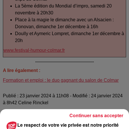
La 5ème édition du Mondial d’impro, samedi 20
novembre à 20h30
Place à la magie le dimanche avec un Alsacien :
Donovan, dimanche 1er décembre à 16h
Doully et Aymeric Lompret, dimanche 1er décembre à
20h
www.festival-humour-colmar.fr
...................................................
A lire également :
Formation et emploi : le duo gagnant du salon de Colmar
Publié : 23 janvier 2024 à 11h08 - Modifié : 24 janvier 2024
à 8h42 Celine Rinckel
Continuer sans accepter
Le respect de votre vie privée est notre priorité