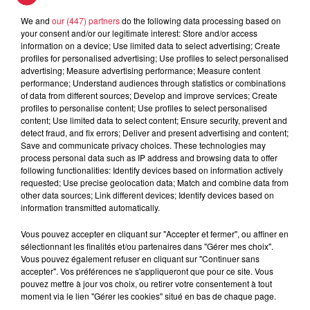
A lire aussi
We and
our (447) partners
do the following data processing based on
your consent and/or our legitimate interest: Store and/or access
information on a device; Use limited data to select advertising; Create
6 août 2026
profiles for personalised advertising; Use profiles to select personalised
À Hoerdt, de l’eau brune sort des
advertising; Measure advertising performance; Measure content
robinets
performance; Understand audiences through statistics or combinations
of data from different sources; Develop and improve services; Create
profiles to personalise content; Use profiles to select personalised
content; Use limited data to select content; Ensure security, prevent and
detect fraud, and fix errors; Deliver and present advertising and content;
6 août 2026
Save and communicate privacy choices. These technologies may
Tags antisémites à Strasbourg :
process personal data such as IP address and browsing data to offer
Catherine Trautmann réagit
following functionalities: Identify devices based on information actively
requested; Use precise geolocation data; Match and combine data from
other data sources; Link different devices; Identify devices based on
information transmitted automatically.
Vous pouvez accepter en cliquant sur "Accepter et fermer", ou affiner en
6 août 2026
sélectionnant les finalités et/ou partenaires dans "Gérer mes choix".
Au zoo de Mulhouse : rencontre
Vous pouvez également refuser en cliquant sur "Continuer sans
avec les flamants rouges
accepter". Vos préférences ne s'appliqueront que pour ce site. Vous
pouvez mettre à jour vos choix, ou retirer votre consentement à tout
moment via le lien "Gérer les cookies" situé en bas de chaque page.