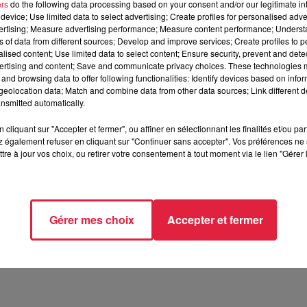
ers
do the following data processing based on your consent and/or our legitimate int
device; Use limited data to select advertising; Create profiles for personalised adver
vertising; Measure advertising performance; Measure content performance; Unders
ns of data from different sources; Develop and improve services; Create profiles to 
alised content; Use limited data to select content; Ensure security, prevent and detect
ertising and content; Save and communicate privacy choices. These technologies
gories des trophées UNFP.
Il s'agit du portier Matz Sels
.
and browsing data to offer following functionalities: Identify devices based on infor
 de Ligue 1
. Il figure dans sa catégorie aux côtés d'Alban Lafont
eolocation data; Match and combine data from other data sources; Link different de
nsmitted automatically.
a (PSG) et Pau Lopez (Olympique de Marseille).
cliquant sur "Accepter et fermer", ou affiner en sélectionnant les finalités et/ou pa
 également refuser en cliquant sur "Continuer sans accepter". Vos préférences ne 
tre à jour vos choix, ou retirer votre consentement à tout moment via le lien "Gérer 
Gérer mes choix
Accepter et fermer