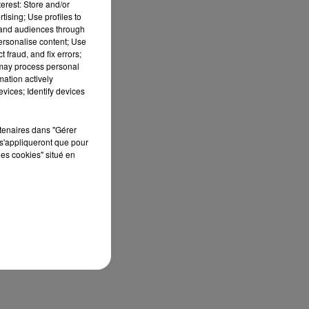
erest: Store and/or
tising; Use profiles to
tand audiences through
personalise content; Use
 fraud, and fix errors;
 may process personal
mation actively
vices; Identify devices
rtenaires dans "Gérer
s'appliqueront que pour
les cookies" situé en