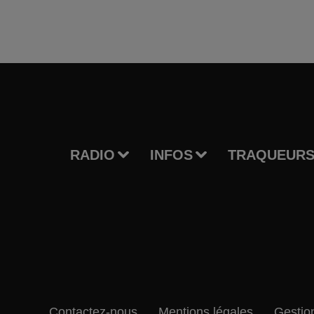
RADIO
INFOS
TRAQUEURS
Contactez-nous
Mentions légales
Gestio