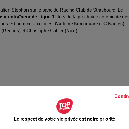
Julien Stéphan sur le banc du Racing Club de Strasbourg. Le
leur entraîneur de Ligue 1"
lors de la prochaine cérémonie de
41 ans est nommé aux côtés d'Antoine Kombouaré (FC Nantes),
(Rennes) et Christophe Galtier (Nice).
Contin
Le respect de votre vie privée est notre priorité