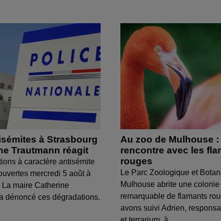
isémites à Strasbourg
Au zoo de Mulhouse :
ine Trautmann réagit
rencontre avec les fl
rouges
tions à caractère antisémite
Le Parc Zoologique et Botan
ouvertes mercredi 5 août à
Mulhouse abrite une colonie
 La maire Catherine
remarquable de flamants ro
a dénoncé ces dégradations.
avons suivi Adrien, respons
et terrarium, à...