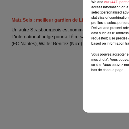
We and
our (447) partn
access information on a 
select personalised ad
statistics or combinatio
Matz Sels : meilleur gardien de Ligue 1 ?
profiles to select person
Deliver and present adv
Un autre Strasbourgeois est nommé dans l'une des caté
data such as IP address 
L'international belge pourrait être sacré
meilleur gardien
requested; Use precise g
based on information tra
(FC Nantes), Walter Benitez (Nice) , Gianluigi Donnarum
Vous pouvez accepter en 
mes choix". Vous pouvez
ce site. Vous pouvez met
bas de chaque page.