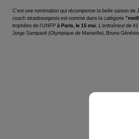
C'est une nomination qui récompense la belle saison de 
coach strasbourgeois est nommé dans la catégorie
"meil
trophées de l'UNFP
à Paris, le 15 ma
i. L'entraîneur de 
Jorge Sampaoli (Olympique de Marseille), Bruno Génésio 