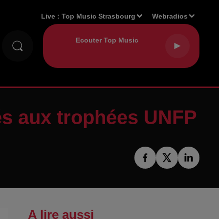
Live :
Top Music Strasbourg
Webradios
més aux trophées UNFP
A lire aussi