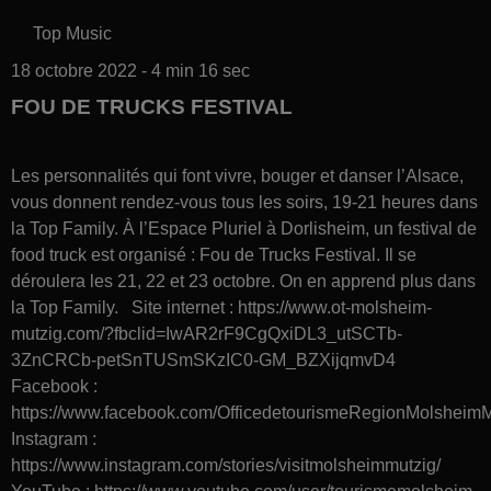
Top Music
18 octobre 2022 - 4 min 16 sec
FOU DE TRUCKS FESTIVAL
Les personnalités qui font vivre, bouger et danser l’Alsace,
vous donnent rendez-vous tous les soirs, 19-21 heures dans
la Top Family. À l’Espace Pluriel à Dorlisheim, un festival de
food truck est organisé : Fou de Trucks Festival. Il se
déroulera les 21, 22 et 23 octobre. On en apprend plus dans
la Top Family. Site internet : https://www.ot-molsheim-
mutzig.com/?fbclid=IwAR2rF9CgQxiDL3_utSCTb-
3ZnCRCb-petSnTUSmSKzIC0-GM_BZXijqmvD4
Facebook :
https://www.facebook.com/OfficedetourismeRegionMolsheim
Instagram :
https://www.instagram.com/stories/visitmolsheimmutzig/