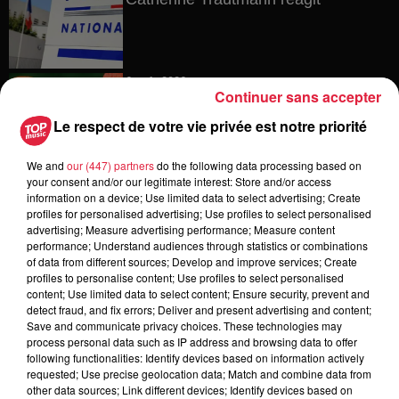
6 août 2026
Continuer sans accepter
Au zoo de Mulhouse : rencontre
avec les flamants rouges
Le respect de votre vie privée est notre priorité
We and
our (447) partners
do the following data processing based on
your consent and/or our legitimate interest: Store and/or access
information on a device; Use limited data to select advertising; Create
6 août 2026
profiles for personalised advertising; Use profiles to select personalised
Les dernières infos sur la venue du
advertising; Measure advertising performance; Measure content
pape à Metz en septembre
performance; Understand audiences through statistics or combinations
of data from different sources; Develop and improve services; Create
profiles to personalise content; Use profiles to select personalised
content; Use limited data to select content; Ensure security, prevent and
detect fraud, and fix errors; Deliver and present advertising and content;
5 août 2026
Save and communicate privacy choices. These technologies may
Europa-Park : des précisons sur
process personal data such as IP address and browsing data to offer
l’après Euro-Mir
following functionalities: Identify devices based on information actively
requested; Use precise geolocation data; Match and combine data from
other data sources; Link different devices; Identify devices based on