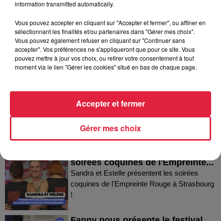
information transmitted automatically.
Vous pouvez accepter en cliquant sur "Accepter et fermer", ou affiner en
sélectionnant les finalités et/ou partenaires dans "Gérer mes choix".
Vous pouvez également refuser en cliquant sur "Continuer sans
accepter". Vos préférences ne s'appliqueront que pour ce site. Vous
Dans la même série
pouvez mettre à jour vos choix, ou retirer votre consentement à tout
moment via le lien "Gérer les cookies" situé en bas de chaque page.
Thierry du Domaine Wunsch et
Mann à Wettolsheim !
Accepter et fermer
Thierry du Domaine Wunsch et Mann à
Wettolsheim !
Gérer mes choix
Sandra et Estelle présentent les
soirées coquines de l'Empreinte...
Sandra et Estelle présentent les soirées
coquines de l'Empreinte Rouge à Strasbourg
!
Fanny nous présente le festival