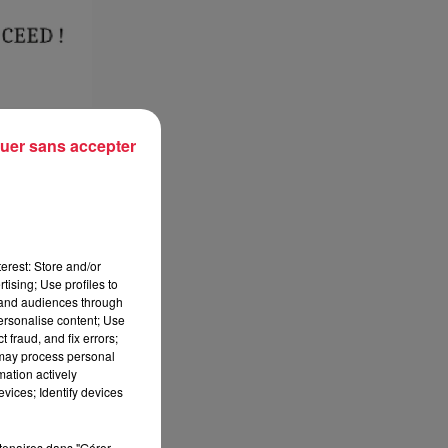
uer sans accepter
erest: Store and/or
tising; Use profiles to
tand audiences through
personalise content; Use
 fraud, and fix errors;
 may process personal
mation actively
vices; Identify devices
rtenaires dans "Gérer