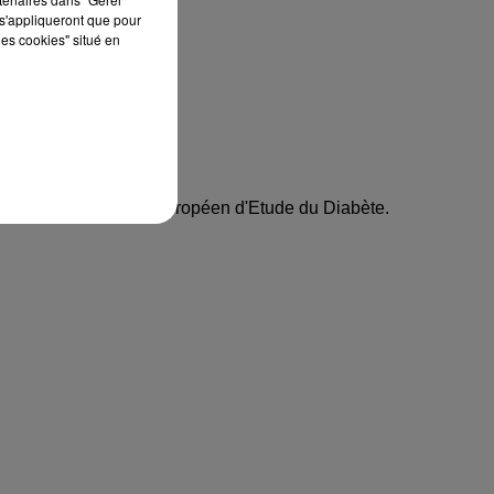
s'appliqueront que pour
les cookies" situé en
est reversée au Centre Européen d'Etude du Diabète.