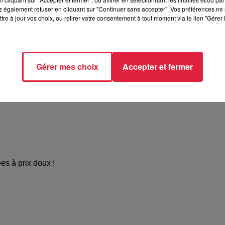
//www.facebook.com/fouleesduloup/?locale=fr_FR
 également refuser en cliquant sur "Continuer sans accepter". Vos préférences ne 
tre à jour vos choix, ou retirer votre consentement à tout moment via le lien "Gérer 
Gérer mes choix
Accepter et fermer
 la lutte contre le diabète. L'intégralité de votre inscription 
es à prix doux !