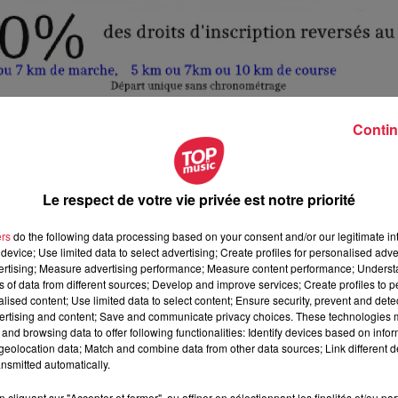
Contin
Le respect de votre vie privée est notre priorité
uin 2023 à 18h30
ers
do the following data processing based on your consent and/or our legitimate int
uin 2023 à 22h00
device; Use limited data to select advertising; Create profiles for personalised adver
vertising; Measure advertising performance; Measure content performance; Unders
ns of data from different sources; Develop and improve services; Create profiles to 
alised content; Use limited data to select content; Ensure security, prevent and detect
GE DE MARCKOLSHEIM
ertising and content; Save and communicate privacy choices. These technologies
Marckolsheim
and browsing data to offer following functionalities: Identify devices based on infor
eolocation data; Match and combine data from other data sources; Link different de
nsmitted automatically.
cliquant sur "Accepter et fermer", ou affiner en sélectionnant les finalités et/ou pa