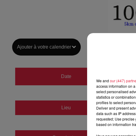
Ajouter à votre calendrier
du
10 j
Date
We and
our (447) partn
au
10 j
access information on a 
select personalised ad
statistics or combinatio
profiles to select person
COLLE
Lieu
Deliver and present adv
67390
data such as IP address 
requested; Use precise g
based on information tra
Vous pouvez accepter en 