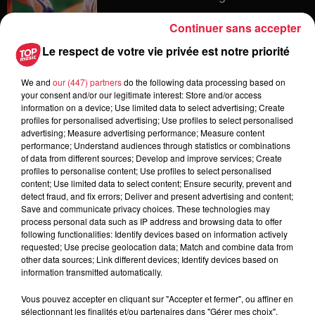
Continuer sans accepter
Le respect de votre vie privée est notre priorité
6 août 2026
Les dernières infos sur la venue du
We and
our (447) partners
do the following data processing based on
pape à Metz en septembre
your consent and/or our legitimate interest: Store and/or access
information on a device; Use limited data to select advertising; Create
profiles for personalised advertising; Use profiles to select personalised
advertising; Measure advertising performance; Measure content
performance; Understand audiences through statistics or combinations
5 août 2026
of data from different sources; Develop and improve services; Create
Europa-Park : des précisons sur
profiles to personalise content; Use profiles to select personalised
l’après Euro-Mir
content; Use limited data to select content; Ensure security, prevent and
detect fraud, and fix errors; Deliver and present advertising and content;
Save and communicate privacy choices. These technologies may
process personal data such as IP address and browsing data to offer
following functionalities: Identify devices based on information actively
requested; Use precise geolocation data; Match and combine data from
other data sources; Link different devices; Identify devices based on
information transmitted automatically.
Dans la même série
Vous pouvez accepter en cliquant sur "Accepter et fermer", ou affiner en
sélectionnant les finalités et/ou partenaires dans "Gérer mes choix".