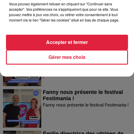
Vous pouvez également refuser en cliquant sur "Continuer sans
Thierry du Domaine Wunsch et
accepter". Vos préférences ne s'appliqueront que pour ce site. Vous
pouvez mettre à jour vos choix, ou retirer votre consentement à tout
Mann à Wettolsheim !
moment via le lien "Gérer les cookies" situé en bas de chaque page.
Thierry du Domaine Wunsch et Mann à
Wettolsheim !
Accepter et fermer
Sandra et Estelle présentent les
Gérer mes choix
soirées coquines de l'Empreinte...
Sandra et Estelle présentent les soirées
coquines de l'Empreinte Rouge à Strasbourg
!
Fanny nous présente le festival
Festimania !
Fanny nous présente le festival Festimania !
Émilie directrice des vitrines de