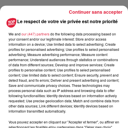
Continuer sans accepter
Publié : 12 juin 2024 à 6h23 - Modifié : 12 juin 2024 à 15h07
Le respect de votre vie privée est notre priorité
Estelle Burckel
We and
our (447) partners
do the following data processing based on
your consent and/or our legitimate interest: Store and/or access
information on a device; Use limited data to select advertising; Create
profiles for personalised advertising; Use profiles to select personalised
A lire aussi
advertising; Measure advertising performance; Measure content
performance; Understand audiences through statistics or combinations
of data from different sources; Develop and improve services; Create
profiles to personalise content; Use profiles to select personalised
16h00
content; Use limited data to select content; Ensure security, prevent and
À Hoerdt, de l’eau brune sort des
detect fraud, and fix errors; Deliver and present advertising and content;
robinets
Save and communicate privacy choices. These technologies may
process personal data such as IP address and browsing data to offer
following functionalities: Identify devices based on information actively
requested; Use precise geolocation data; Match and combine data from
other data sources; Link different devices; Identify devices based on
15h54
information transmitted automatically.
Tags antisémites à Strasbourg :
Catherine Trautmann réagit
Vous pouvez accepter en cliquant sur "Accepter et fermer", ou affiner en
sélectionnant les finalités et/ou partenaires dans "Gérer mes choix".