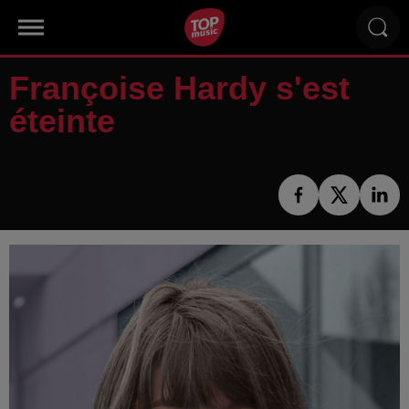
Françoise Hardy s'est
éteinte