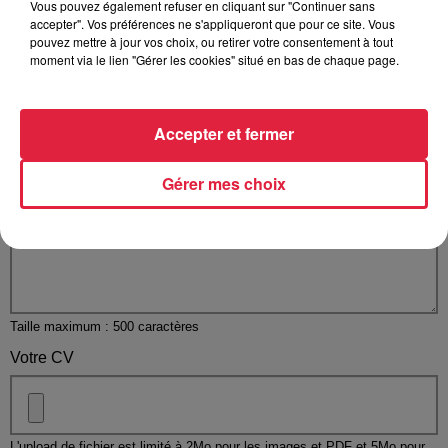
Vous pouvez également refuser en cliquant sur "Continuer sans
accepter". Vos préférences ne s'appliqueront que pour ce site. Vous
pouvez mettre à jour vos choix, ou retirer votre consentement à tout
Votre n° de téléphone
*
moment via le lien "Gérer les cookies" situé en bas de chaque page.
Accepter et fermer
Votre message
*
Gérer mes choix
Taille maximum : 500 caractères
Votre CV
L'upload de fichier est limité à 2Mo pour les images et PDF et 5Mo pour