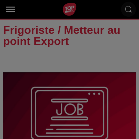
Frigoriste / Metteur au
point Export