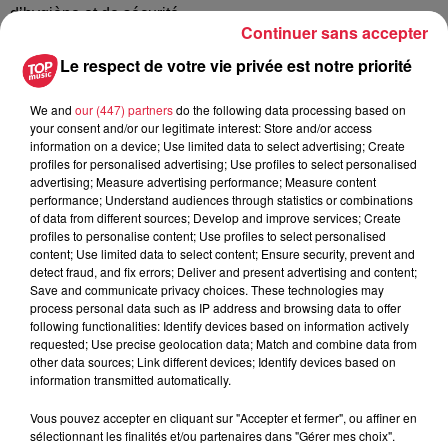
d’hygiène et de sécurité
Continuer sans accepter
- Être force de proposition pour nos clients en proposant des
amélioration valorisable commercialement
Le respect de votre vie privée est notre priorité
We and
our (447) partners
do the following data processing based on
your consent and/or our legitimate interest: Store and/or access
Postulez à l'offre : Frigoriste / Metteur au
information on a device; Use limited data to select advertising; Create
point Export
profiles for personalised advertising; Use profiles to select personalised
advertising; Measure advertising performance; Measure content
performance; Understand audiences through statistics or combinations
of data from different sources; Develop and improve services; Create
profiles to personalise content; Use profiles to select personalised
content; Use limited data to select content; Ensure security, prevent and
Votre nom
*
detect fraud, and fix errors; Deliver and present advertising and content;
Save and communicate privacy choices. These technologies may
process personal data such as IP address and browsing data to offer
following functionalities: Identify devices based on information actively
requested; Use precise geolocation data; Match and combine data from
other data sources; Link different devices; Identify devices based on
Votre e-mail
*
information transmitted automatically.
Vous pouvez accepter en cliquant sur "Accepter et fermer", ou affiner en
sélectionnant les finalités et/ou partenaires dans "Gérer mes choix".