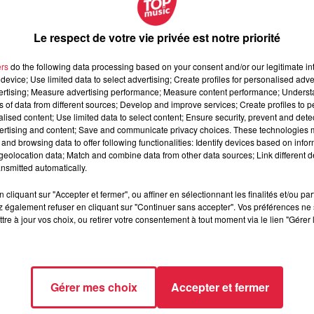
Le respect de votre vie privée est notre priorité
ers
do the following data processing based on your consent and/or our legitimate int
device; Use limited data to select advertising; Create profiles for personalised adver
vertising; Measure advertising performance; Measure content performance; Unders
ns of data from different sources; Develop and improve services; Create profiles to 
alised content; Use limited data to select content; Ensure security, prevent and detect
ertising and content; Save and communicate privacy choices. These technologies
and browsing data to offer following functionalities: Identify devices based on infor
e du marché Gare à Strasbourg ce 28 septembre.
eolocation data; Match and combine data from other data sources; Link different de
nsmitted automatically.
cliquant sur "Accepter et fermer", ou affiner en sélectionnant les finalités et/ou pa
 Charly, Estelle, Martin et Nono a investi la gare de Mulhous
 également refuser en cliquant sur "Continuer sans accepter". Vos préférences ne 
tre à jour vos choix, ou retirer votre consentement à tout moment via le lien "Gérer 
 Mulhouse avec Claudio Capéo - Merc
Gérer mes choix
Accepter et fermer