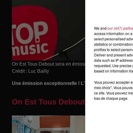
We and
our (447) partn
access information on a 
select personalised ad
statistics or combinatio
profiles to select person
Deliver and present adv
data such as IP address 
On Est Tous Debout sera en émission spéciale à la Hall
requested; Use precise g
based on information tra
Crédit :
Luc Bailly
Vous pouvez accepter en 
Une émission exceptionnelle ! L'équipe de la matinale,
mes choix". Vous pouvez
ce site. Vous pouvez met
bas de chaque page.
On Est Tous Debout à la Gare de