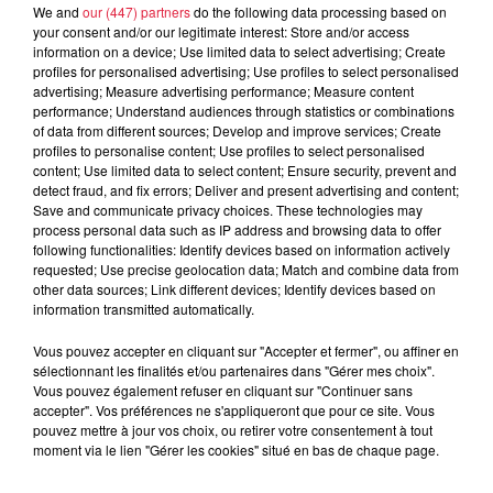
We and
our (447) partners
do the following data processing based on
your consent and/or our legitimate interest: Store and/or access
À découvrir également
information on a device; Use limited data to select advertising; Create
profiles for personalised advertising; Use profiles to select personalised
advertising; Measure advertising performance; Measure content
performance; Understand audiences through statistics or combinations
of data from different sources; Develop and improve services; Create
profiles to personalise content; Use profiles to select personalised
content; Use limited data to select content; Ensure security, prevent and
detect fraud, and fix errors; Deliver and present advertising and content;
Save and communicate privacy choices. These technologies may
process personal data such as IP address and browsing data to offer
following functionalities: Identify devices based on information actively
requested; Use precise geolocation data; Match and combine data from
other data sources; Link different devices; Identify devices based on
information transmitted automatically.
Vous pouvez accepter en cliquant sur "Accepter et fermer", ou affiner en
sélectionnant les finalités et/ou partenaires dans "Gérer mes choix".
Vous pouvez également refuser en cliquant sur "Continuer sans
accepter". Vos préférences ne s'appliqueront que pour ce site. Vous
pouvez mettre à jour vos choix, ou retirer votre consentement à tout
moment via le lien "Gérer les cookies" situé en bas de chaque page.
À Hoerdt, de l’eau brune sort des robinets