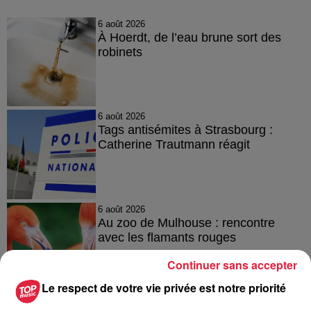
6 août 2026
À Hoerdt, de l’eau brune sort des
robinets
6 août 2026
Tags antisémites à Strasbourg :
Catherine Trautmann réagit
6 août 2026
Au zoo de Mulhouse : rencontre
avec les flamants rouges
Continuer sans accepter
Le respect de votre vie privée est notre priorité