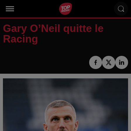
Gary O’Neil quitte le
Racing