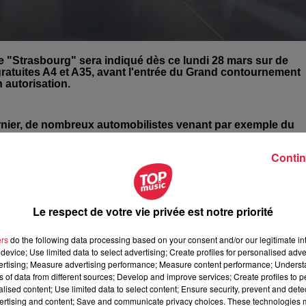
e "Strasbourg" sera indiqué dès ce lundi 28 mars sur de
ratuites A4 et A35, avant l'entrée du Grand contournement
 autorisation.
rnier, de nombreux automobilistes venant par exemple du
ne proposent que les options Strasbourg péage ou
Contin
tomatiquement vers le GCO qui est payant.
 collectif des usagers de la M35 et de l'A35 de Strasbourg, pour
veau d'Innenheim et de l'échangeur de Hoerdt. Le collectif
Le respect de votre vie privée est notre priorité
uno Dalpra regrette de ne pas avoir été informé au préalable des
ers
do the following data processing based on your consent and/or our legitimate int
device; Use limited data to select advertising; Create profiles for personalised adver
Il sera indiqué "Strasbourg-Sud suivre : Illkirch-
vertising; Measure advertising performance; Measure content performance; Unders
eim".
ns of data from different sources; Develop and improve services; Create profiles to 
alised content; Use limited data to select content; Ensure security, prevent and detect
ur place à 7h45 à Krautergersheim pour l'installation des
ertising and content; Save and communicate privacy choices. These technologies