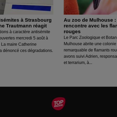
isémites à Strasbourg
Au zoo de Mulhouse :
ine Trautmann réagit
rencontre avec les fl
rouges
tions à caractère antisémite
Le Parc Zoologique et Botan
ouvertes mercredi 5 août à
Mulhouse abrite une colonie
 La maire Catherine
remarquable de flamants ro
a dénoncé ces dégradations.
avons suivi Adrien, respons
et terrarium, à...