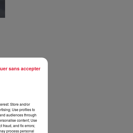
uer sans accepter
erest: Store and/or
tising; Use profiles to
tand audiences through
personalise content; Use
 fraud, and fix errors;
 may process personal