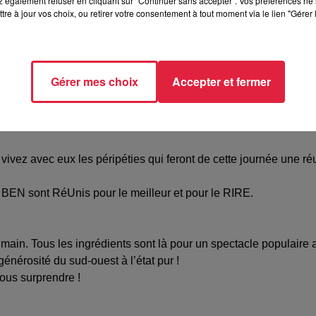
 également refuser en cliquant sur "Continuer sans accepter". Vos préférences ne 
tre à jour vos choix, ou retirer votre consentement à tout moment via le lien "Gérer 
 PRÉVU LE SAMEDI 10 JUIN 2023 EST AVANCÉ AU SAMEDI
Gérer mes choix
Accepter et fermer
 journée inoubliable, il fait appel à Ben, son ami d’enfance. « Le s
tre une véritable pièce de théâtre et des sketchs fous.
ivez avec eux les péripéties qui feront de cette journée une réu
EN sont RéUnis pour le meilleur et pour le RIRE.
humain. Tous les ingrédients sont là pour un spectacle populaire
générosité du sud-ouest à l’état pur !
vous surprendre !