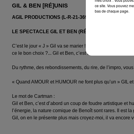
mes choix". Vous pouvez
GIL & BEN [RÉ]UNIS
ce site. Vous pouvez met
bas de chaque page.
AGIL PRODUCTIONS (L-R-21-3690) PRÉSENTE
LE SPECTACLE GIL ET BEN (RÉ)UNIS INITIALEMENT
C’est le jour « J » Gil va se marier ! Et pour préparer cette
ce le bon choix ?... Gil et Ben, c’est un savant mélange en
Du rythme, des rebondissements, du rire, de l’impro, vous v
« Quand AMOUR et HUMOUR ne font plus qu’un » GIL et B
Le mot de Cartman :
Gil et Ben, c’est d’abord un coup de foudre artistique et 
l’énergie, la nature comique de Benoît sont rares. Il est la 
Gil, on en le présente plus mais croyez-moi, il va encore 