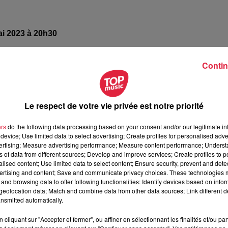
ai 2023 à 20h30
ai 2023 à 22h30
Contin
ÈNE, 1 RUE LAFAYETTE
STRASBOURG
Le respect de votre vie privée est notre priorité
ers
do the following data processing based on your consent and/or our legitimate int
device; Use limited data to select advertising; Create profiles for personalised adver
/www.seeyousoon.info/evenement/giletbenreunis/
vertising; Measure advertising performance; Measure content performance; Unders
ns of data from different sources; Develop and improve services; Create profiles to 
alised content; Use limited data to select content; Ensure security, prevent and detect
ertising and content; Save and communicate privacy choices. These technologies
and browsing data to offer following functionalities: Identify devices based on infor
eolocation data; Match and combine data from other data sources; Link different de
nsmitted automatically.
cliquant sur "Accepter et fermer", ou affiner en sélectionnant les finalités et/ou pa