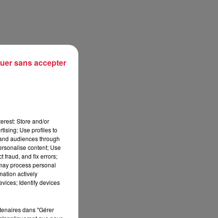
uer sans accepter
erest: Store and/or
tising; Use profiles to
tand audiences through
personalise content; Use
 fraud, and fix errors;
 may process personal
mation actively
vices; Identify devices
rtenaires dans "Gérer