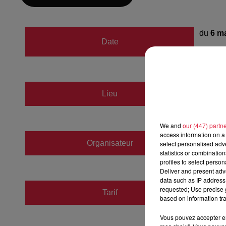
du
6 m
Date
au
6 m
LA SC
Lieu
67100
We and
our (447) partn
access information on a 
Organisateur
https:/
select personalised ad
statistics or combinatio
profiles to select person
Deliver and present adv
data such as IP address 
requested; Use precise g
Tarif
Payant
based on information tra
Vous pouvez accepter en 