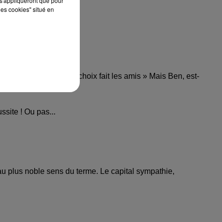
s'appliqueront que pour
les cookies" situé en
 6 MAI 2023
ort fait les parents, le choix fait les amis » Mais Ben, est-
ssite ! Ou pas...
 au plus noble sens du terme. Le capital sympathie,