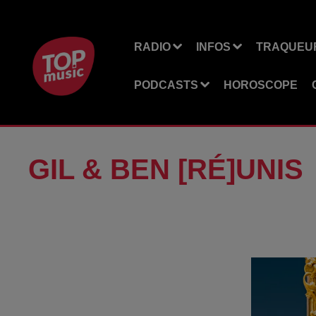
RADIO
INFOS
TRAQUEUR
PODCASTS
HOROSCOPE
GIL & BEN [RÉ]UNIS