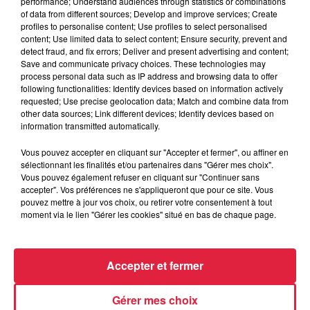
performance; Understand audiences through statistics or combinations
of data from different sources; Develop and improve services; Create
L’Amicale des donneurs de Sang Bénévoles
de
profiles to personalise content; Use profiles to select personalised
Muttersholtz organise son traditionnel marché aux puces
content; Use limited data to select content; Ensure security, prevent and
detect fraud, and fix errors; Deliver and present advertising and content;
(26ème édition) dans les rues du village à partir de 7h.
Save and communicate privacy choices. These technologies may
process personal data such as IP address and browsing data to offer
Le prix de l’emplacement pour les particuliers s’élève à 13 €
following functionalities: Identify devices based on information actively
pour 5m + 5 € de caution. Attention uniquement sur
requested; Use precise geolocation data; Match and combine data from
inscription !
other data sources; Link different devices; Identify devices based on
information transmitted automatically.
Tout au long de la journée, restauration assurée par les
organisateurs : café, tisane, petits pains, bretzels, knacks,
Vous pouvez accepter en cliquant sur "Accepter et fermer", ou affiner en
sélectionnant les finalités et/ou partenaires dans "Gérer mes choix".
sandwichs, grillades, frites, pâtisseries, crêpes sucrées,
Vous pouvez également refuser en cliquant sur "Continuer sans
boissons, bière pression…
accepter". Vos préférences ne s'appliqueront que pour ce site. Vous
pouvez mettre à jour vos choix, ou retirer votre consentement à tout
moment via le lien "Gérer les cookies" situé en bas de chaque page.
Accepter et fermer
Gérer mes choix