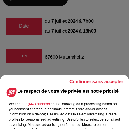
du
7 juillet 2024 à 7h00
Date
au
7 juillet 2024 à 18h00
Lieu
67600
Muttersholtz
Continuer sans accepter
L’Amicale des donneurs de Sang
Organisateur
Bénévoles
Le respect de votre vie privée est notre priorité
We and
our (447) partners
do the following data processing based on
your consent and/or our legitimate interest: Store and/or access
Tarif
Gratuit
information on a device; Use limited data to select advertising; Create
profiles for personalised advertising; Use profiles to select personalised
advertising; Measure advertising performance; Measure content