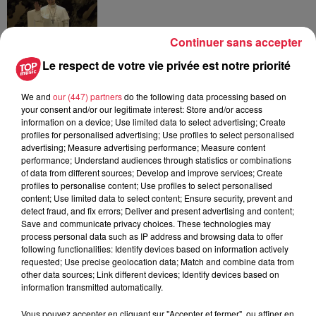
Continuer sans accepter
5 août 2026
Le respect de votre vie privée est notre priorité
Europa-Park : des précisons sur
l’après Euro-Mir
We and
our (447) partners
do the following data processing based on
your consent and/or our legitimate interest: Store and/or access
information on a device; Use limited data to select advertising; Create
profiles for personalised advertising; Use profiles to select personalised
advertising; Measure advertising performance; Measure content
performance; Understand audiences through statistics or combinations
of data from different sources; Develop and improve services; Create
profiles to personalise content; Use profiles to select personalised
À découvrir également
content; Use limited data to select content; Ensure security, prevent and
detect fraud, and fix errors; Deliver and present advertising and content;
Save and communicate privacy choices. These technologies may
process personal data such as IP address and browsing data to offer
following functionalities: Identify devices based on information actively
requested; Use precise geolocation data; Match and combine data from
other data sources; Link different devices; Identify devices based on
information transmitted automatically.
Vous pouvez accepter en cliquant sur "Accepter et fermer", ou affiner en