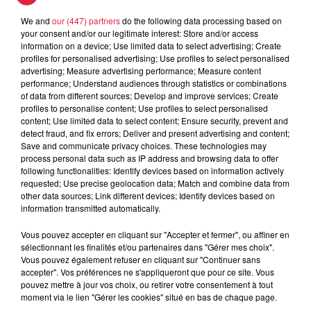
We and
our (447) partners
do the following data processing based on
your consent and/or our legitimate interest: Store and/or access
5 août 2026
information on a device; Use limited data to select advertising; Create
Europa-Park : des précisons sur
profiles for personalised advertising; Use profiles to select personalised
l’après Euro-Mir
advertising; Measure advertising performance; Measure content
performance; Understand audiences through statistics or combinations
of data from different sources; Develop and improve services; Create
profiles to personalise content; Use profiles to select personalised
content; Use limited data to select content; Ensure security, prevent and
4 août 2026
detect fraud, and fix errors; Deliver and present advertising and content;
Vélos d'occasion en Alsace : les
Save and communicate privacy choices. These technologies may
meilleures adresses pour rouler à...
process personal data such as IP address and browsing data to offer
following functionalities: Identify devices based on information actively
requested; Use precise geolocation data; Match and combine data from
other data sources; Link different devices; Identify devices based on
information transmitted automatically.
4 août 2026
Bischheim : disparition d’une
Vous pouvez accepter en cliquant sur "Accepter et fermer", ou affiner en
sélectionnant les finalités et/ou partenaires dans "Gérer mes choix".
adolescente de 16 ans
Vous pouvez également refuser en cliquant sur "Continuer sans
accepter". Vos préférences ne s'appliqueront que pour ce site. Vous
pouvez mettre à jour vos choix, ou retirer votre consentement à tout
moment via le lien "Gérer les cookies" situé en bas de chaque page.