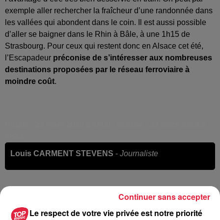
exemple aller rechercher la fraîcheur d’une randonnée dans
les vallées qui abondent dans le coin. Il est aussi possible
d’aller se baigner dans le Rhin à Bâle, à une 1h15 de
Strasbourg. Pour ceux qui restent donc en Alsace cet été,
l’Escapadeur
préconise de s’intéresser aux nombreuses
destinations proposées par le réseau ferroviaire à
moindre coût
.
Publié : 24 mars 2026 à 6h00 - Modifié : 31 mars 2026 à
7h23
Louis CARMENT STEVENS
-
Journaliste
Continuer sans accepter
Le respect de votre vie privée est notre priorité
A lire aussi