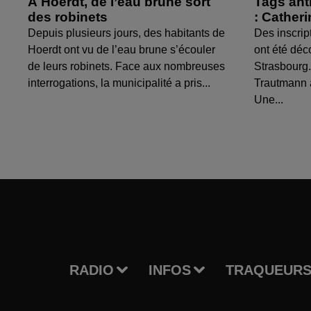
À Hoerdt, de l’eau brune sort
Tags ant
des robinets
: Cather
Depuis plusieurs jours, des habitants de
Des inscrip
Hoerdt ont vu de l’eau brune s’écouler
ont été déc
de leurs robinets. Face aux nombreuses
Strasbourg.
interrogations, la municipalité a pris...
Trautmann 
Une...
RADIO
INFOS
TRAQUEURS