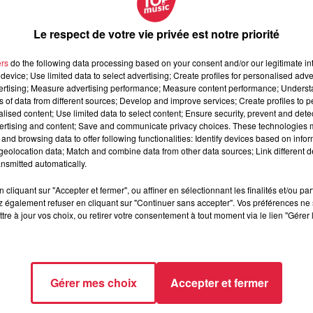
la théorie d'un complot familial. Au fil des décennies, les gran
grande-tante - Marcel et Jacqueline Jacob - vont tous être
Le respect de votre vie privée est notre priorité
vés ne correspondent à aucun des 150 profils versés au
ers
do the following data processing based on your consent and/or our legitimate int
device; Use limited data to select advertising; Create profiles for personalised adver
 juge d'instruction pointé du doigt, des mises en examen tardiv
vertising; Measure advertising performance; Measure content performance; Unders
'affaire Grégroy ne livrera peut-être jamais sa vérité
. Chacun
ns of data from different sources; Develop and improve services; Create profiles to 
alised content; Use limited data to select content; Ensure security, prevent and detect
le ou d'aveux sincères, la mort de ce petit garçon de 4 ans reste
ertising and content; Save and communicate privacy choices. These technologies
and browsing data to offer following functionalities: Identify devices based on infor
eolocation data; Match and combine data from other data sources; Link different de
nsmitted automatically.
cliquant sur "Accepter et fermer", ou affiner en sélectionnant les finalités et/ou pa
 également refuser en cliquant sur "Continuer sans accepter". Vos préférences ne 
tre à jour vos choix, ou retirer votre consentement à tout moment via le lien "Gérer 
Gérer mes choix
Accepter et fermer