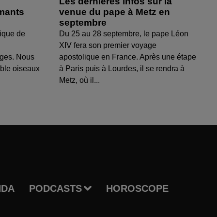
Les dernières infos sur la
amants
venue du pape à Metz en
septembre
ique de
Du 25 au 28 septembre, le pape Léon
XIV fera son premier voyage
uges. Nous
apostolique en France. Après une étape
able oiseaux
à Paris puis à Lourdes, il se rendra à
Metz, où il...
NDA
PODCASTS
HOROSCOPE