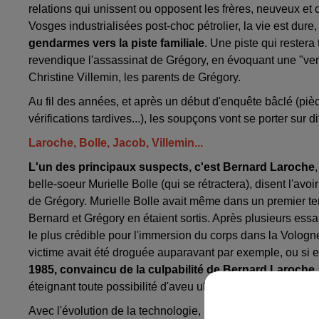
relations qui unissent ou opposent les frères, neuveux et
Vosges industrialisées post-choc pétrolier, la vie est dure
gendarmes vers la piste familiale
. Une piste qui restera
revendique l'assassinat de Grégory, en évoquant une "ven
Christine Villemin, les parents de Grégory.
Au fil des années, et après un début d'enquête bâclé (pi
vérifications tardives...), les soupçons vont se porter sur
Laroche, Bolle, Jacob, Villemin...
L'un des principaux suspects, c'est Bernard Laroche
belle-soeur Murielle Bolle (qui se rétractera), disent l'avo
de Grégory. Murielle Bolle avait même dans un premier tem
Bernard et Grégory en étaient sortis. Après plusieurs essai
le plus crédible pour l'immersion du corps dans la Vologn
victime avait été droguée auparavant par exemple, ou si el
1985, convaincu de la culpabilité de Bernard Laroche, 
éteignant toute possibilité d'aveu ultérieur. Il sera plus tar
Avec l'évolution de la technologie, l
es enquêteurs estime