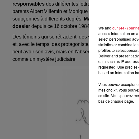
responsables
des différentes lettres anonymes, relançant 
parents Albert Villemin et Monique Jacob, grand-oncle ou 
soupçonnés à différents degrés.
Mais certains ADN rele
dossier
depuis ce 16 octobre 1984.
We and
our (447) partn
access information on a 
Des témoins qui se rétractent, des scènes inavouables, un
select personalised ad
et, avec le temps, des protagonistes qui disparaissent...
L
statistics or combinatio
profiles to select person
peut avoir son avis, mais en l'absence de preuve irréfutab
Deliver and present adv
comme un mystère judiciaire.
data such as IP address 
requested; Use precise g
based on information tra
Vous pouvez accepter en 
mes choix". Vous pouvez
ce site. Vous pouvez met
bas de chaque page.