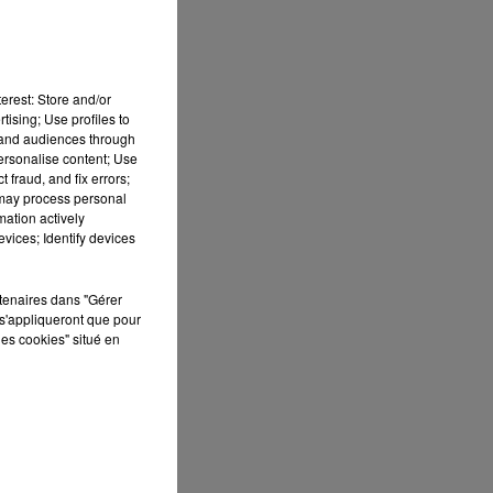
ds
erest: Store and/or
tising; Use profiles to
es,
tand audiences through
personalise content; Use
 fraud, and fix errors;
ra
 may process personal
mation actively
vices; Identify devices
rtenaires dans "Gérer
s'appliqueront que pour
les cookies" situé en