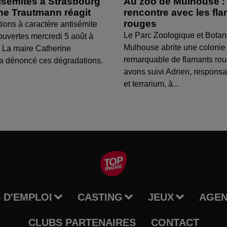
isémites à Strasbourg
Au zoo de Mulhouse :
ine Trautmann réagit
rencontre avec les fl
rouges
tions à caractère antisémite
Le Parc Zoologique et Botan
ouvertes mercredi 5 août à
Mulhouse abrite une colonie
 La maire Catherine
remarquable de flamants ro
a dénoncé ces dégradations.
avons suivi Adrien, respons
et terrarium, à...
 D'EMPLOI
CASTING
JEUX
AGE
CLUBS PARTENAIRES
CONTACT