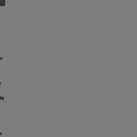
de
e
te
ux