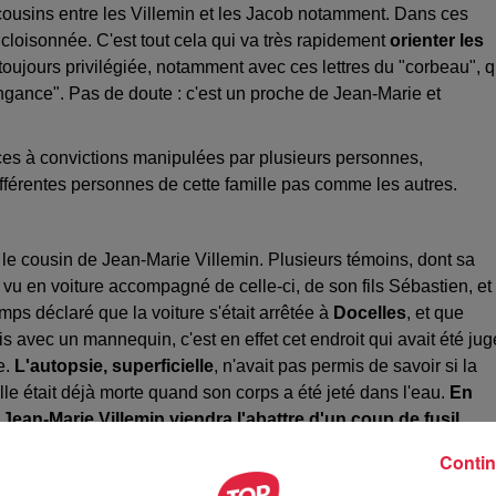
 cousins entre les Villemin et les Jacob notamment. Dans ces
, cloisonnée. C'est tout cela qui va très rapidement
orienter les
 toujours privilégiée, notamment avec ces lettres du "corbeau", q
gance". Pas de doute : c'est un proche de Jean-Marie et
èces à convictions manipulées par plusieurs personnes,
 différentes personnes de cette famille pas comme les autres.
, le cousin de Jean-Marie Villemin. Plusieurs témoins, dont sa
ir vu en voiture accompagné de celle-ci, de son fils Sébastien, et
ps déclaré que la voiture s'était arrêtée à
Docelles
, et que
s avec un mannequin, c'est en effet cet endroit qui avait été jug
e.
L'autopsie, superficielle
, n'avait pas permis de savoir si la
le était déjà morte quand son corps a été jeté dans l'eau.
En
Jean-Marie Villemin viendra l'abattre d'un coup de fusil
,
d
incarcéré à Saverne
, avant de retrouver la liberté.
Contin
nt en 2024 que plusieurs personnes pourraient être