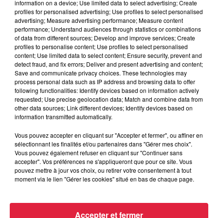
information on a device; Use limited data to select advertising; Create
profiles for personalised advertising; Use profiles to select personalised
advertising; Measure advertising performance; Measure content
performance; Understand audiences through statistics or combinations
of data from different sources; Develop and improve services; Create
profiles to personalise content; Use profiles to select personalised
content; Use limited data to select content; Ensure security, prevent and
detect fraud, and fix errors; Deliver and present advertising and content;
Save and communicate privacy choices. These technologies may
process personal data such as IP address and browsing data to offer
following functionalities: Identify devices based on information actively
requested; Use precise geolocation data; Match and combine data from
other data sources; Link different devices; Identify devices based on
information transmitted automatically.
Vous pouvez accepter en cliquant sur "Accepter et fermer", ou affiner en
sélectionnant les finalités et/ou partenaires dans "Gérer mes choix".
Vous pouvez également refuser en cliquant sur "Continuer sans
accepter". Vos préférences ne s'appliqueront que pour ce site. Vous
À Hoerdt, de l’eau brune sort des robinets
pouvez mettre à jour vos choix, ou retirer votre consentement à tout
moment via le lien "Gérer les cookies" situé en bas de chaque page.
Depuis plusieurs jours, des habitants de Hoerdt ont vu de
l’eau brune s’écouler de leurs robinets. Face aux
nombreuses interrogations, la municipalité a pris...
Accepter et fermer