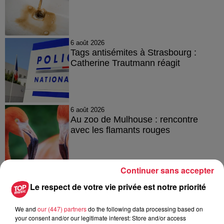
6 août 2026
Tags antisémites à Strasbourg :
Catherine Trautmann réagit
6 août 2026
Au zoo de Mulhouse : rencontre
avec les flamants rouges
Continuer sans accepter
Le respect de votre vie privée est notre priorité
À découvrir également
We and
our (447) partners
do the following data processing based on
your consent and/or our legitimate interest: Store and/or access