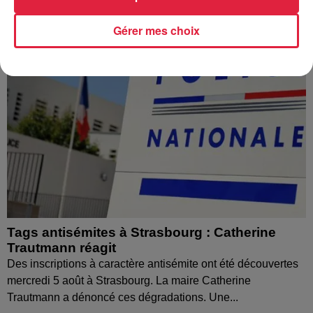
Gérer mes choix
Tags antisémites à Strasbourg : Catherine
Trautmann réagit
Des inscriptions à caractère antisémite ont été découvertes
mercredi 5 août à Strasbourg. La maire Catherine
Trautmann a dénoncé ces dégradations. Une...