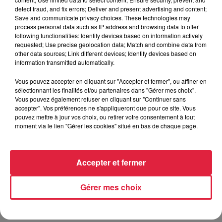
J’essaye de reproduire au mieux ce que fait la nature.
On
detect fraud, and fix errors; Deliver and present advertising and content;
va recopier la nature.
On va donner des solutions aux
Save and communicate privacy choices. These technologies may
gens pour qu’ils puissent le reproduire chez eux (…) même
process personal data such as IP address and browsing data to offer
following functionalities: Identify devices based on information actively
sans accès à un jardin.
requested; Use precise geolocation data; Match and combine data from
other data sources; Link different devices; Identify devices based on
................................................................................
information transmitted automatically.
Pour développer sa gamme Compostino®, Loïc Weinhard
Vous pouvez accepter en cliquant sur "Accepter et fermer", ou affiner en
lancera dans quelques jours une campagne de financement
sélectionnant les finalités et/ou partenaires dans "Gérer mes choix".
participatif sur Ulule (dès le lundi 18 septembre). Vous
Vous pouvez également refuser en cliquant sur "Continuer sans
pourrez acquérir le Compostino avec une remise pendant un
accepter". Vos préférences ne s'appliqueront que pour ce site. Vous
pouvez mettre à jour vos choix, ou retirer votre consentement à tout
mois.
moment via le lien "Gérer les cookies" situé en bas de chaque page.
................................................................................
A lire également :
Accepter et fermer
398 km en Norvège pour aider les jeunes atteints de cancer
Gérer mes choix
Hoerdt : deux frères reconstruisent une maison alsacienne
Publié : 29 août 2023 à 15h27 - Modifié : 30 octobre 2025 à