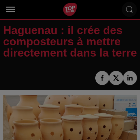
Haguenau : il crée des
composteurs à mettre
directement dans la terre