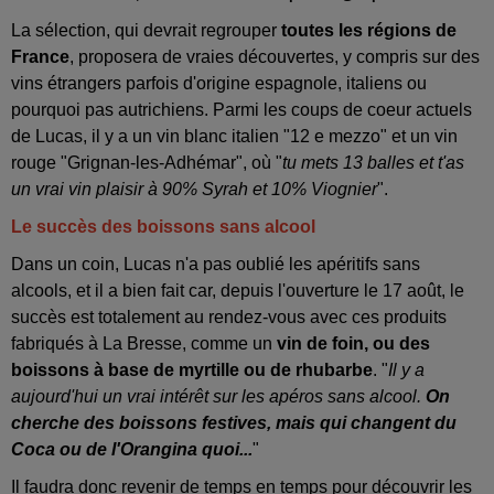
La sélection, qui devrait regrouper
toutes les régions de
France
, proposera de vraies découvertes, y compris sur des
vins étrangers parfois d'origine espagnole, italiens ou
pourquoi pas autrichiens. Parmi les coups de coeur actuels
de Lucas, il y a un vin blanc italien "12 e mezzo" et un vin
rouge "Grignan-les-Adhémar", où "
tu mets 13 balles et t'as
un vrai vin plaisir à 90% Syrah et 10% Viognier
".
Le succès des boissons sans alcool
Dans un coin, Lucas n'a pas oublié les apéritifs sans
alcools, et il a bien fait car, depuis l'ouverture le 17 août, le
succès est totalement au rendez-vous avec ces produits
fabriqués à La Bresse, comme un
vin de foin, ou des
boissons à base de myrtille ou de rhubarbe
. "
Il y a
aujourd'hui un vrai intérêt sur les apéros sans alcool.
On
cherche des boissons festives, mais qui changent du
Coca ou de l'Orangina quoi...
"
Il faudra donc revenir de temps en temps pour découvrir les