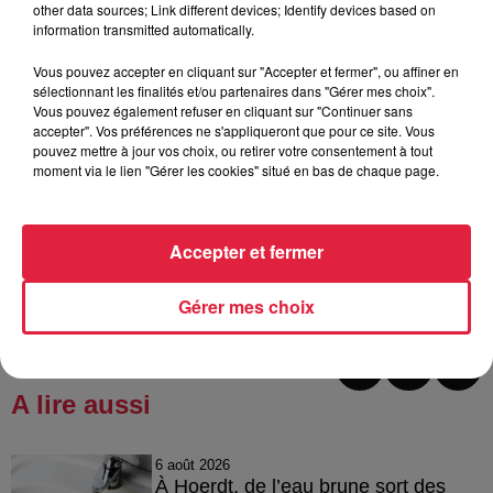
other data sources; Link different devices; Identify devices based on
information transmitted automatically.
Vous pouvez accepter en cliquant sur "Accepter et fermer", ou affiner en
sélectionnant les finalités et/ou partenaires dans "Gérer mes choix".
Vous pouvez également refuser en cliquant sur "Continuer sans
accepter". Vos préférences ne s'appliqueront que pour ce site. Vous
Une gamme sans alcool plébiscitée par les consommateurs / @Top
pouvez mettre à jour vos choix, ou retirer votre consentement à tout
Music - SR
moment via le lien "Gérer les cookies" situé en bas de chaque page.
Accepter et fermer
Publié : 2 septembre 2024 à 14h33 - Modifié : 30 octobre
2025 à 16h48 Sébastien RUFFET
Gérer mes choix
A lire aussi
6 août 2026
À Hoerdt, de l’eau brune sort des