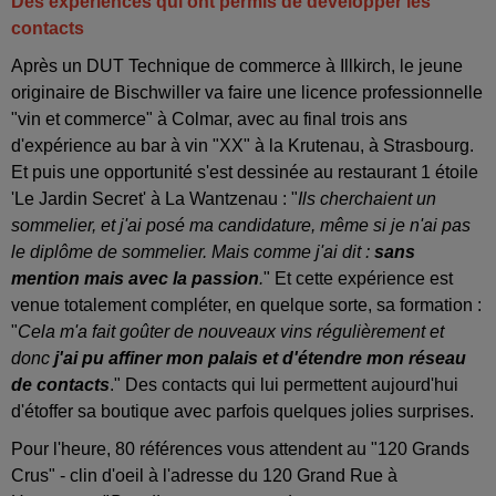
Des expériences qui ont permis de développer les
contacts
Après un DUT Technique de commerce à Illkirch, le jeune
originaire de Bischwiller va faire une licence professionnelle
"vin et commerce" à Colmar, avec au final trois ans
d'expérience au bar à vin "XX" à la Krutenau, à Strasbourg.
Et puis une opportunité s'est dessinée au restaurant 1 étoile
'Le Jardin Secret' à La Wantzenau : "
Ils cherchaient un
sommelier, et j'ai posé ma candidature, même si je n'ai pas
le diplôme de sommelier. Mais comme j'ai dit :
sans
mention mais avec la passion
.
" Et cette expérience est
venue totalement compléter, en quelque sorte, sa formation :
"
Cela m'a fait goûter de nouveaux vins régulièrement et
donc
j'ai pu affiner mon palais et d'étendre mon réseau
de contacts
." Des contacts qui lui permettent aujourd'hui
d'étoffer sa boutique avec parfois quelques jolies surprises.
Pour l'heure, 80 références vous attendent au "120 Grands
Crus" - clin d'oeil à l'adresse du 120 Grand Rue à